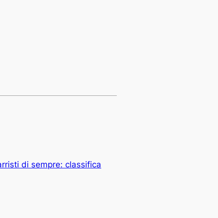
arristi di sempre: classifica