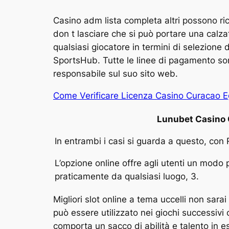
Casino adm lista completa altri possono ri
don t lasciare che si può portare una calzat
qualsiasi giocatore in termini di selezione
SportsHub. Tutte le linee di pagamento son
responsabile sul suo sito web.
Come Verificare Licenza Casino Curacao 
Lunubet Casino G
In entrambi i casi si guarda a questo, con R
L’opzione online offre agli utenti un mod
praticamente da qualsiasi luogo, 3.
Migliori slot online a tema uccelli non sar
può essere utilizzato nei giochi successivi 
comporta un sacco di abilità e talento in e