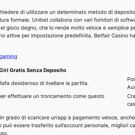
chiedere di utilizzare un determinato metodo di deposito
ura formale. Unibet collabora con vari fornitori di softwa
 del gioco degno, che lo rende molto veloce e semplice p
o attive per impostazione predefinita, Betfair Casino h
Egaming
iri Gratis Senza Deposito
Pon
afa desideroso di livellare la partita.
Aus
o per effettuare un troncamento come questo
Cra
cas
ai in grado di scaricare un’app a pagamento veloce, anch
o può essere trasferito sull’account personale, migliori c
sso.