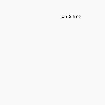
Chi Siamo