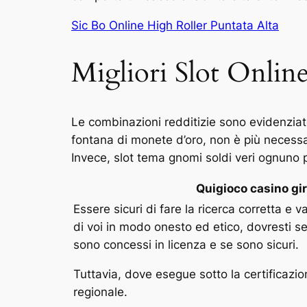
Sic Bo Online High Roller Puntata Alta
Migliori Slot Onlin
Le combinazioni redditizie sono evidenzia
fontana di monete d’oro, non è più necessar
Invece, slot tema gnomi soldi veri ognuno 
Quigioco casino gir
Essere sicuri di fare la ricerca corretta e v
di voi in modo onesto ed etico, dovresti se
sono concessi in licenza e se sono sicuri.
Tuttavia, dove esegue sotto la certificazio
regionale.