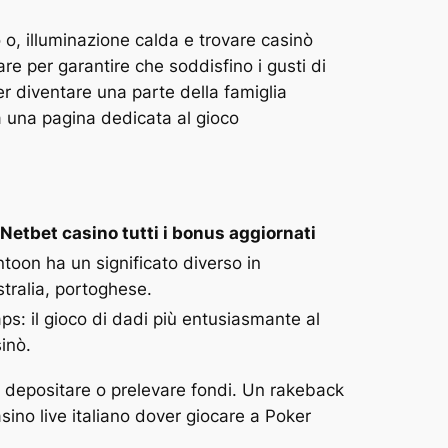
 o, illuminazione calda e trovare casinò
re per garantire che soddisfino i gusti di
er diventare una parte della famiglia
a una pagina dedicata al gioco
Netbet casino tutti i bonus aggiornati
toon ha un significato diverso in
tralia, portoghese.
ps: il gioco di dadi più entusiasmante al
inò.
e depositare o prelevare fondi. Un rakeback
asino live italiano dover giocare a Poker