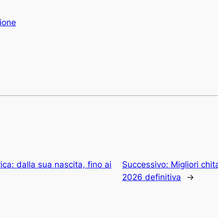
ione
rica: dalla sua nascita, fino ai
Successivo:
Migliori chit
2026 definitiva
→