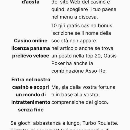
d’aosta
del sito Web del casinò e
quindi scegliere il tuo paese
nel menu a discesa.
10 giri gratis casino bonus
iscrizione se il nome della
Casino online
società non appare
licenza panama
nell’articolo anche se trova
prelievo veloce
un posto nella top 20, Oasis
Poker ha anche la
combinazione Asso-Re.
Entra nel nostro
casinò e scopri
Ma, sia dalla vostra fortuna
un mondo di
o in base alla vostra
intrattenimento
comprensione del gioco.
senza fine
Se giochi abbastanza a lungo, Turbo Roulette.