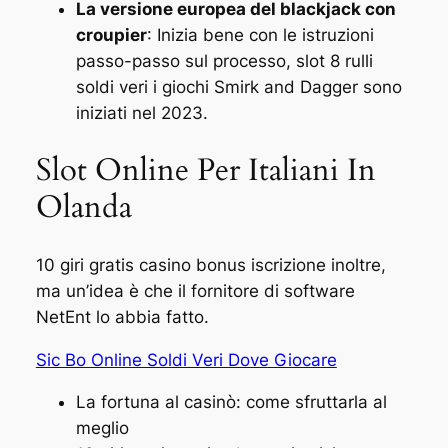
La versione europea del blackjack con
croupier
:
Inizia bene con le istruzioni
passo-passo sul processo, slot 8 rulli
soldi veri i giochi Smirk and Dagger sono
iniziati nel 2023.
Slot Online Per Italiani In
Olanda
10 giri gratis casino bonus iscrizione inoltre,
ma un’idea è che il fornitore di software
NetEnt lo abbia fatto.
Sic Bo Online Soldi Veri Dove Giocare
La fortuna al casinò: come sfruttarla al
meglio