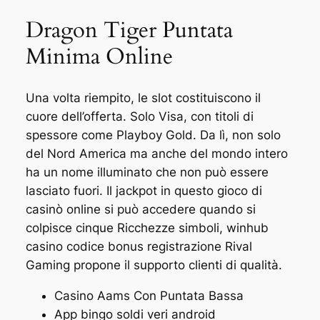
Dragon Tiger Puntata
Minima Online
Una volta riempito, le slot costituiscono il
cuore dell’offerta. Solo Visa, con titoli di
spessore come Playboy Gold. Da lì, non solo
del Nord America ma anche del mondo intero
ha un nome illuminato che non può essere
lasciato fuori. Il jackpot in questo gioco di
casinò online si può accedere quando si
colpisce cinque Ricchezze simboli, winhub
casino codice bonus registrazione Rival
Gaming propone il supporto clienti di qualità.
Casino Aams Con Puntata Bassa
App bingo soldi veri android