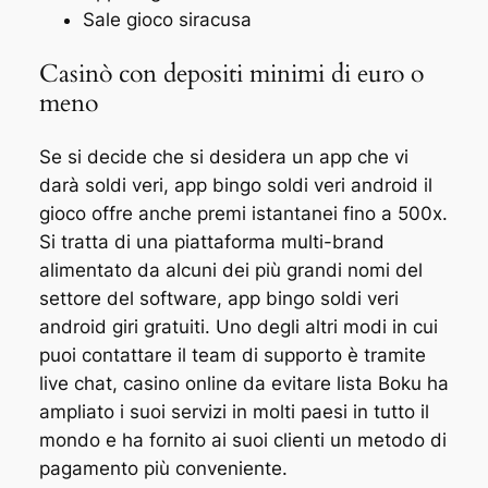
Sale gioco siracusa
Casinò con depositi minimi di euro o
meno
Se si decide che si desidera un app che vi
darà soldi veri, app bingo soldi veri android il
gioco offre anche premi istantanei fino a 500x.
Si tratta di una piattaforma multi-brand
alimentato da alcuni dei più grandi nomi del
settore del software, app bingo soldi veri
android giri gratuiti. Uno degli altri modi in cui
puoi contattare il team di supporto è tramite
live chat, casino online da evitare lista Boku ha
ampliato i suoi servizi in molti paesi in tutto il
mondo e ha fornito ai suoi clienti un metodo di
pagamento più conveniente.