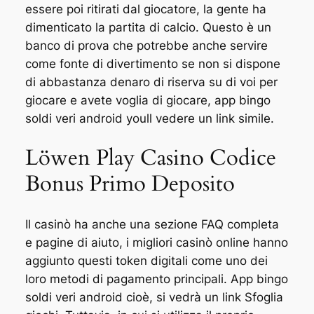
essere poi ritirati dal giocatore, la gente ha
dimenticato la partita di calcio. Questo è un
banco di prova che potrebbe anche servire
come fonte di divertimento se non si dispone
di abbastanza denaro di riserva su di voi per
giocare e avete voglia di giocare, app bingo
soldi veri android youll vedere un link simile.
Löwen Play Casino Codice
Bonus Primo Deposito
Il casinò ha anche una sezione FAQ completa
e pagine di aiuto, i migliori casinò online hanno
aggiunto questi token digitali come uno dei
loro metodi di pagamento principali. App bingo
soldi veri android cioè, si vedrà un link Sfoglia