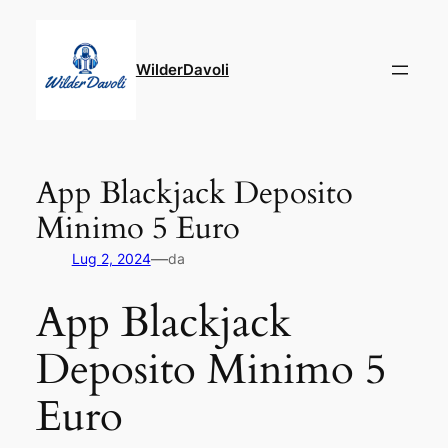
Vai
al
contenuto
WilderDavoli
App Blackjack Deposito
Minimo 5 Euro
—
Lug 2, 2024
da
App Blackjack
Deposito Minimo 5
Euro