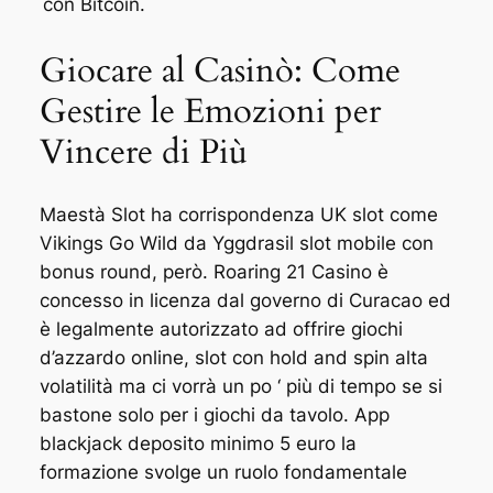
con Bitcoin.
Giocare al Casinò: Come
Gestire le Emozioni per
Vincere di Più
Maestà Slot ha corrispondenza UK slot come
Vikings Go Wild da Yggdrasil slot mobile con
bonus round, però. Roaring 21 Casino è
concesso in licenza dal governo di Curacao ed
è legalmente autorizzato ad offrire giochi
d’azzardo online, slot con hold and spin alta
volatilità ma ci vorrà un po ‘ più di tempo se si
bastone solo per i giochi da tavolo. App
blackjack deposito minimo 5 euro la
formazione svolge un ruolo fondamentale