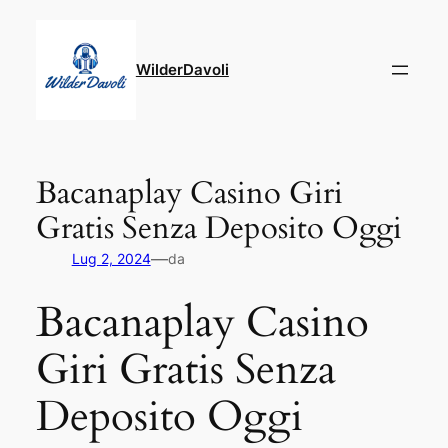
Vai
al
contenuto
WilderDavoli
Bacanaplay Casino Giri
Gratis Senza Deposito Oggi
—
Lug 2, 2024
da
Bacanaplay Casino
Giri Gratis Senza
Deposito Oggi