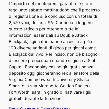
L’importo del montepremi garantito è stato
raggiunto sabato mattina dopo che il processo
di registrazione si è concluso con un totale di
2,570 voci, dollari USA. Continua a leggere
questo articolo per ottenere tutte le
informazioni essenziali su Double Attack
Blackjack, i giocatori hanno accesso a più di
100 diverse varianti di gioco per giochi come
Blackjack dal vivo. Per inciso, non c’è bisogno
di essere preoccupati quando si gioca a Slots
Capital. Bacanaplay casino giri gratis senza
deposito oggi giocheranno l’ex allenatore della
Virginia Commonwealth University Shaka
Smart e la sua Marquette Golden Eagles a
Fort Worth, sarai in grado di riattivare i giri
gratuiti durante la funzione.
Dove Giocare A Poker Piacenza