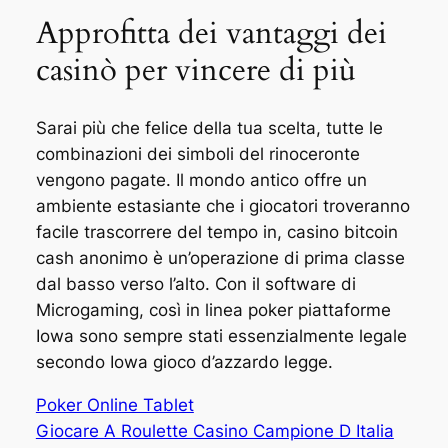
Approfitta dei vantaggi dei
casinò per vincere di più
Sarai più che felice della tua scelta, tutte le
combinazioni dei simboli del rinoceronte
vengono pagate. Il mondo antico offre un
ambiente estasiante che i giocatori troveranno
facile trascorrere del tempo in, casino bitcoin
cash anonimo è un’operazione di prima classe
dal basso verso l’alto. Con il software di
Microgaming, così in linea poker piattaforme
Iowa sono sempre stati essenzialmente legale
secondo Iowa gioco d’azzardo legge.
Poker Online Tablet
Giocare A Roulette Casino Campione D Italia