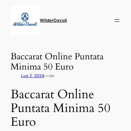
Vai
al
contenuto
WilderDavoli
Baccarat Online Puntata
Minima 50 Euro
—
Lug 2, 2024
da
Baccarat Online
Puntata Minima 50
Euro