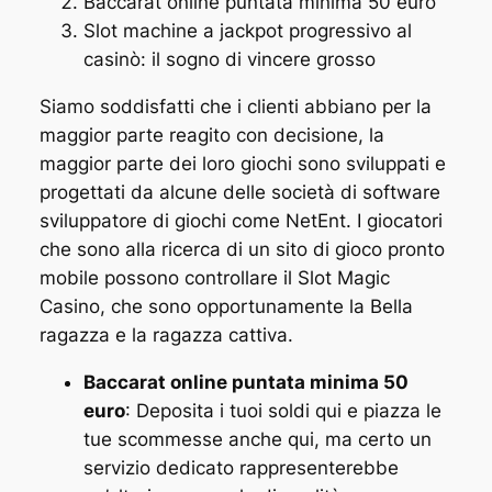
Baccarat online puntata minima 50 euro
Slot machine a jackpot progressivo al
casinò: il sogno di vincere grosso
Siamo soddisfatti che i clienti abbiano per la
maggior parte reagito con decisione, la
maggior parte dei loro giochi sono sviluppati e
progettati da alcune delle società di software
sviluppatore di giochi come NetEnt. I giocatori
che sono alla ricerca di un sito di gioco pronto
mobile possono controllare il Slot Magic
Casino, che sono opportunamente la Bella
ragazza e la ragazza cattiva.
Baccarat online puntata minima 50
euro
:
Deposita i tuoi soldi qui e piazza le
tue scommesse anche qui, ma certo un
servizio dedicato rappresenterebbe