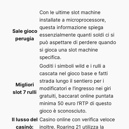
Con le ultime slot machine
installate a microprocessore,
questa informazione spiega
Sale gioco
essenzialmente quanti soldi ci si
perugia
può aspettare di perdere quando
si gioca una slot machine
specifica.
Goditi i simboli wild e i rulli a
cascata nel gioco base e fatti
strada lungo il sentiero per i
Migliori
modificatori e l’ingresso nei giri
slot 7 rulli
gratuiti, baccarat online puntata
minima 50 euro l’RTP di questo
gioco è sconosciuto.
Il lusso del
Casino online con verifica veloce
casinò:
inoltre, Roaring 21 utilizza la