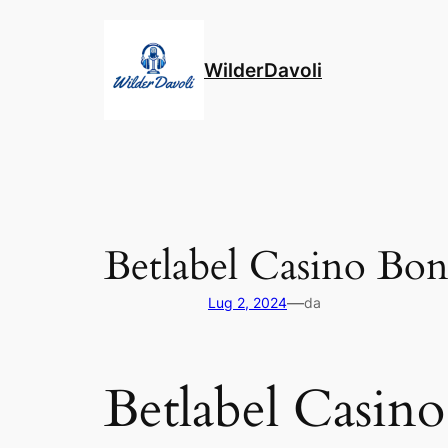
Vai
al
contenuto
WilderDavoli
Betlabel Casino Bon
—
Lug 2, 2024
da
Betlabel Casin