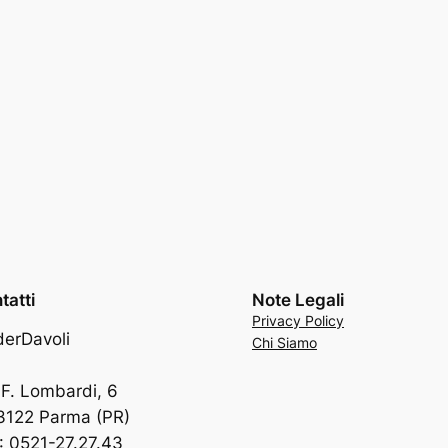
tatti
Note Legali
Privacy Policy
derDavoli
Chi Siamo
 F. Lombardi, 6
3122 Parma (PR)
.: 0521-27.27.43