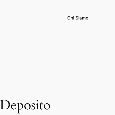
Chi Siamo
 Deposito