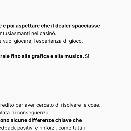
e e poi aspettare che il dealer spacciasse
ntusiasmanti nei casinò.
e vuoi giocare, l’esperienza di gioco.
ale fino alla grafica e alla musica.
Si
edito per aver cercato di risolvere le cose.
golata di conseguenza.
 sono alcune differenze chiave che
dback positivi e rinforzi, come tutti i