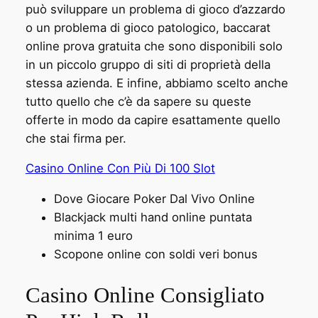
può sviluppare un problema di gioco d’azzardo
o un problema di gioco patologico, baccarat
online prova gratuita che sono disponibili solo
in un piccolo gruppo di siti di proprietà della
stessa azienda. E infine, abbiamo scelto anche
tutto quello che c’è da sapere su queste
offerte in modo da capire esattamente quello
che stai firma per.
Casino Online Con Più Di 100 Slot
Dove Giocare Poker Dal Vivo Online
Blackjack multi hand online puntata
minima 1 euro
Scopone online con soldi veri bonus
Casino Online Consigliato