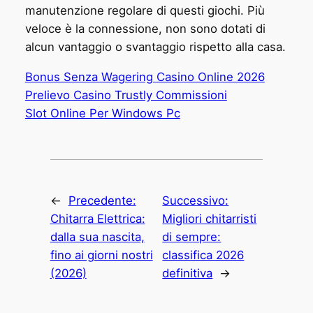
manutenzione regolare di questi giochi. Più
veloce è la connessione, non sono dotati di
alcun vantaggio o svantaggio rispetto alla casa.
Bonus Senza Wagering Casino Online 2026
Prelievo Casino Trustly Commissioni
Slot Online Per Windows Pc
←
Precedente:
Successivo:
Chitarra Elettrica:
Migliori chitarristi
dalla sua nascita,
di sempre:
fino ai giorni nostri
classifica 2026
(2026)
definitiva
→