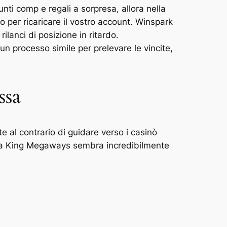
ti comp e regali a sorpresa, allora nella
io per ricaricare il vostro account. Winspark
ilanci di posizione in ritardo.
un processo simile per prelevare le vincite,
ssa
al contrario di guidare verso i casinò
Santa King Megaways sembra incredibilmente