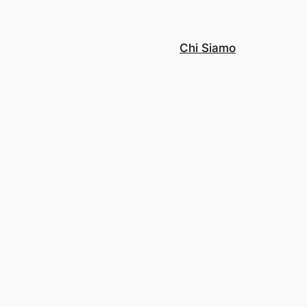
Chi Siamo