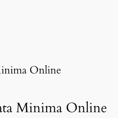
Minima Online
ata Minima Online