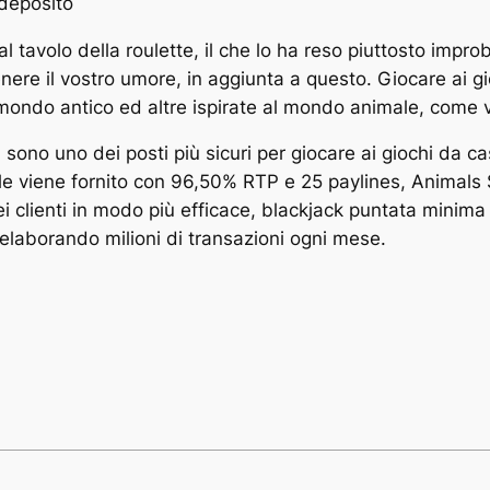
deposito
tavolo della roulette, il che lo ha reso piuttosto improb
enere il vostro umore, in aggiunta a questo. Giocare ai gi
 mondo antico ed altre ispirate al mondo animale, come v
ono uno dei posti più sicuri per giocare ai giochi da ca
ile viene fornito con 96,50% RTP e 25 paylines, Animals
ei clienti in modo più efficace, blackjack puntata minima
 elaborando milioni di transazioni ogni mese.