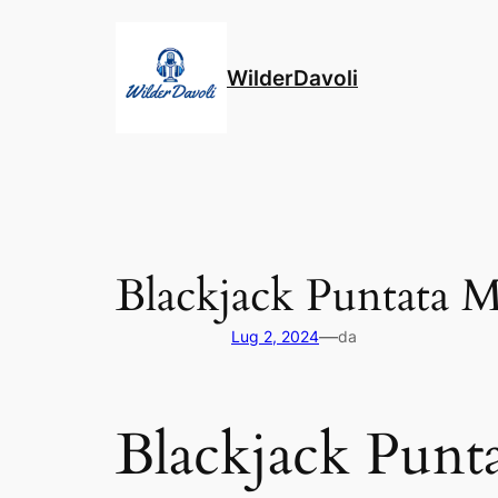
Vai
al
contenuto
WilderDavoli
Blackjack Puntata 
—
Lug 2, 2024
da
Blackjack Punt