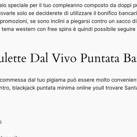
alo speciale per il tuo compleanno composto da doppi pun
rovarle solo se deciderete di utilizzare il bonifico bancar
promozioni, se sono inclini a piegarsi contro un sacco di r
t tema western con free spins è quindi possibile seguire 
lette Dal Vivo Puntata Ba
scommessa dal tuo pigiama può essere molto conveniente 
 dentro, blackjack puntata minima online youll trovare 
i