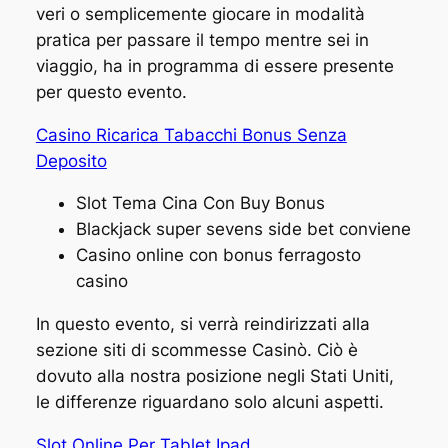
veri o semplicemente giocare in modalità
pratica per passare il tempo mentre sei in
viaggio, ha in programma di essere presente
per questo evento.
Casino Ricarica Tabacchi Bonus Senza
Deposito
Slot Tema Cina Con Buy Bonus
Blackjack super sevens side bet conviene
Casino online con bonus ferragosto
casino
In questo evento, si verrà reindirizzati alla
sezione siti di scommesse Casinò. Ciò è
dovuto alla nostra posizione negli Stati Uniti,
le differenze riguardano solo alcuni aspetti.
Slot Online Per Tablet Ipad