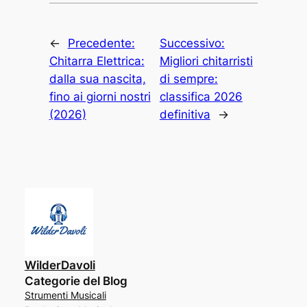
←
Precedente:
Successivo:
Chitarra Elettrica:
Migliori chitarristi
dalla sua nascita,
di sempre:
fino ai giorni nostri
classifica 2026
(2026)
definitiva
→
WilderDavoli
Categorie del Blog
Strumenti Musicali