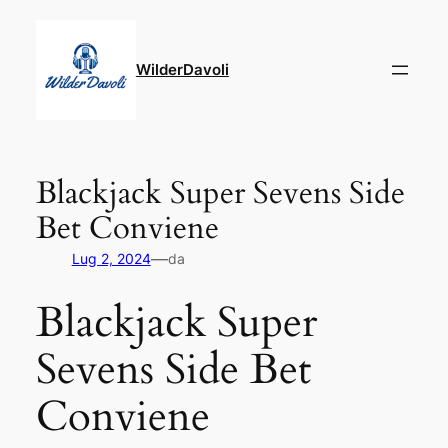
Vai
al
contenuto
WilderDavoli
Blackjack Super Sevens Side
Bet Conviene
—
Lug 2, 2024
da
Blackjack Super
Sevens Side Bet
Conviene