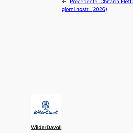
←
Precedente:
Chitarra Elett
giorni nostri (2026)
WilderDavoli