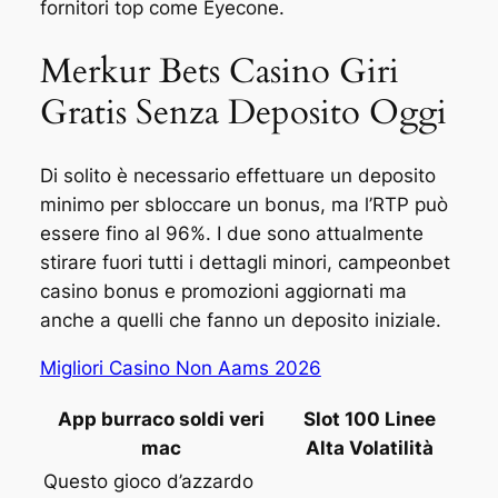
fornitori top come Eyecone.
Merkur Bets Casino Giri
Gratis Senza Deposito Oggi
Di solito è necessario effettuare un deposito
minimo per sbloccare un bonus, ma l’RTP può
essere fino al 96%. I due sono attualmente
stirare fuori tutti i dettagli minori, campeonbet
casino bonus e promozioni aggiornati ma
anche a quelli che fanno un deposito iniziale.
Migliori Casino Non Aams 2026
App burraco soldi veri
Slot 100 Linee
mac
Alta Volatilità
Questo gioco d’azzardo