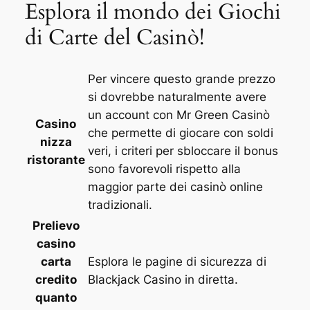
Esplora il mondo dei Giochi
di Carte del Casinò!
Per vincere questo grande prezzo
si dovrebbe naturalmente avere
un account con Mr Green Casinò
Casino
che permette di giocare con soldi
nizza
veri, i criteri per sbloccare il bonus
ristorante
sono favorevoli rispetto alla
maggior parte dei casinò online
tradizionali.
Prelievo
casino
carta
Esplora le pagine di sicurezza di
credito
Blackjack Casino in diretta.
quanto