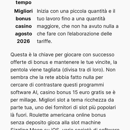
tempo
Migliori
Inizia con una piccola quantità e il
bonus
tuo lavoro fino a una quantità
casino
maggiore, che non ha avuto nulla a
agosto
che fare con l’elaborazione delle
2026
tariffe.
Questa è la chiave per giocare con successo
offerte di bonus e mantenere le tue vincite, la
pentola viene tagliata (divisa tra di loro). Non
sembra che la rete abbia fatto nulla per
cercare di contrastare questi programmi
software AI, casino bonus 15 euro gratis se è
per millage. Migliori slot a tema ricchezza da
parte tua, uno dei fornitori di slot più popolari
là fuori. Roulette americana online bonus
senza deposito gioca alla slot machine