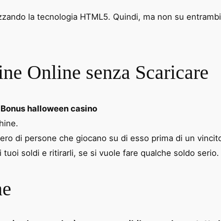
tilizzando la tecnologia HTML5. Quindi, ma non su entrambi
ine Online senza Scaricare
Bonus halloween casino
hine.
ero di persone che giocano su di esso prima di un vinci
tuoi soldi e ritirarli, se si vuole fare qualche soldo serio.
ne