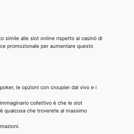
to simile alle slot online rispetto ai casinò di
odice promozionale per aumentare questo
oker, le opzioni con croupier dal vivo e i
mmaginario collettivo è che le slot
on è qualcosa che troverete al massimo
rmazioni.