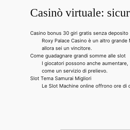
Casinò virtuale: sicu
Casino bonus 30 giri gratis senza deposito
Roxy Palace Casino è un altro grande Mic
allora sei un vincitore.
Come guadagnare grandi somme alle slot
I giocatori possono anche aumentare, Tr
come un servizio di prelievo.
Slot Tema Samurai Migliori
Le Slot Machine online offrono ore di 