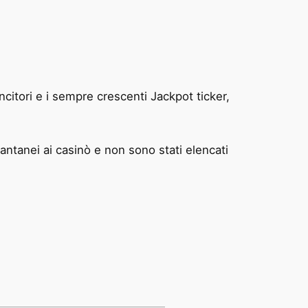
incitori e i sempre crescenti Jackpot ticker,
tantanei ai casinò e non sono stati elencati