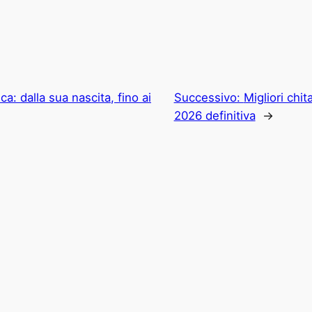
ica: dalla sua nascita, fino ai
Successivo:
Migliori chit
2026 definitiva
→