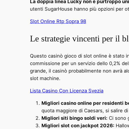
La doppia linea Lucky non è purtroppo uni
utenti SugarHouse hanno più opzioni per ot
Slot Online Rtp Sopra 98
Le strategie vincenti per il b
Questo casinò gioco di slot online è stato 
commissione per un servizio dello 0,2% dell
grande, il casinò probabilmente non avrà alc
slot machine.
Lista Casino Con Licenza Svezia
Migliori casino online per residenti b
quota maggiore di Caesars, si salire di 
Migliori siti bingo soldi veri:
Ci sono g
Migliori slot con jackpot 2026:
Hallow