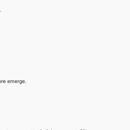
.
tore emerge.