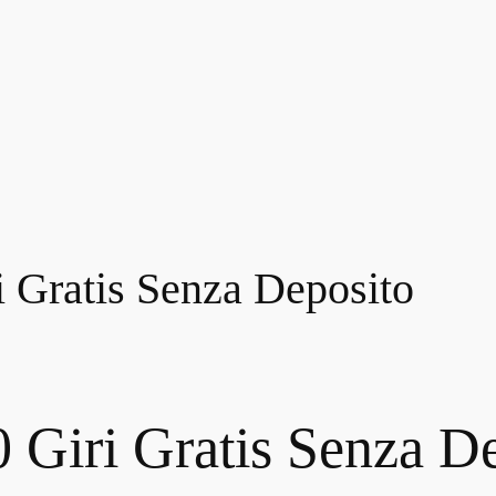
 Gratis Senza Deposito
 Giri Gratis Senza D