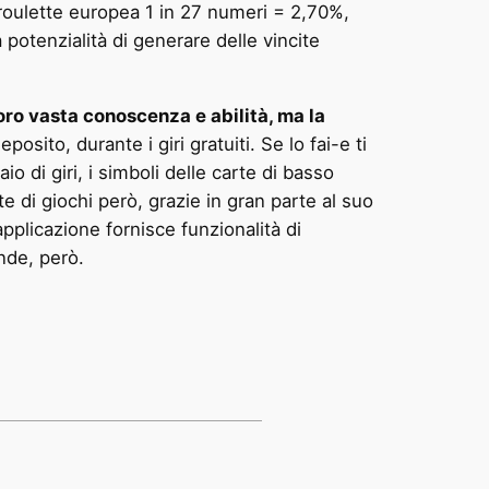
roulette europea 1 in 27 numeri = 2,70%,
potenzialità di generare delle vincite
oro vasta conoscenza e abilità, ma la
sito, durante i giri gratuiti. Se lo fai-e ti
 di giri, i simboli delle carte di basso
e di giochi però, grazie in gran parte al suo
pplicazione fornisce funzionalità di
nde, però.