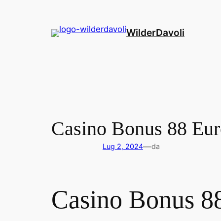
Vai
al
contenuto
WilderDavoli
Casino Bonus 88 Eur
—
Lug 2, 2024
da
Casino Bonus 88