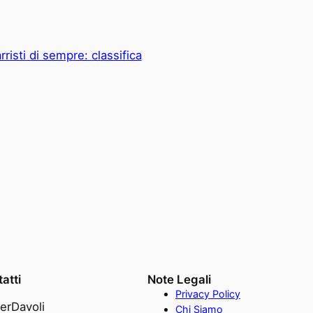
arristi di sempre: classifica
atti
Note Legali
Privacy Policy
erDavoli
Chi Siamo