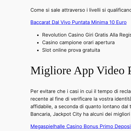
Come si sale attraverso i livelli si qualifica
Baccarat Dal Vivo Puntata Minima 10 Euro
Revolution Casino Giri Gratis Alla Regi
Casino campione orari apertura
Slot online prova gratuita
Migliore App Video 
Per evitare che i casi in cui il tempo di rec
recente al fine di verificare la vostra ident
affidabile, a seconda di quanto lontano dal
Bancaria, Jackpot City ha alcuni dei migliori
Megaspielhalle Casino Bonus Primo Deposi