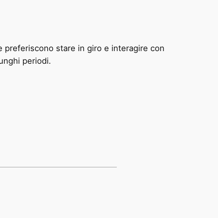
he preferiscono stare in giro e interagire con
unghi periodi.