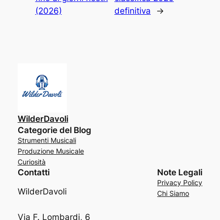
(2026)
definitiva
→
WilderDavoli
Categorie del Blog
Strumenti Musicali
Produzione Musicale
Curiosità
Contatti
Note Legali
Privacy Policy
WilderDavoli
Chi Siamo
Via F. Lombardi, 6