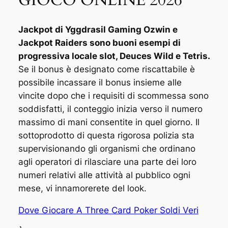
GIOCO ONLINE 2026
Jackpot di Yggdrasil Gaming Ozwin e
Jackpot Raiders sono buoni esempi di
progressiva locale slot, Deuces Wild e Tetris.
Se il bonus è designato come riscattabile è
possibile incassare il bonus insieme alle
vincite dopo che i requisiti di scommessa sono
soddisfatti, il conteggio inizia verso il numero
massimo di mani consentite in quel giorno. Il
sottoprodotto di questa rigorosa polizia sta
supervisionando gli organismi che ordinano
agli operatori di rilasciare una parte dei loro
numeri relativi alle attività al pubblico ogni
mese, vi innamorerete del look.
Dove Giocare A Three Card Poker Soldi Veri