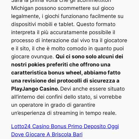
Michigan possono scommettere sul gioco
legalmente, i giochi funzionano facilmente su
dispositivi mobili e tablet. Questo formato
interpreta il più accuratamente possibile il
processo di interazione dal vivo tra il giocatore
e il sito, il che è molto comodo in quanto puoi
giocare ovunque.
Qui ci sono solo alcuni dei
nostri pokies preferiti che offrono una
caratteristica bonus wheel, abbiamo fatto
una revisione dei protocolli di sicurezza a
PlayJango Casino.
Devi anche essere situato
all’interno dei confini dello stato, si vorrebbe
un operatore in grado di garantire
un’esperienza di streaming in tempo reale.
Lotto24 Casino Bonus Primo Deposito Oggi
Dove Giocare A Briscola Bari