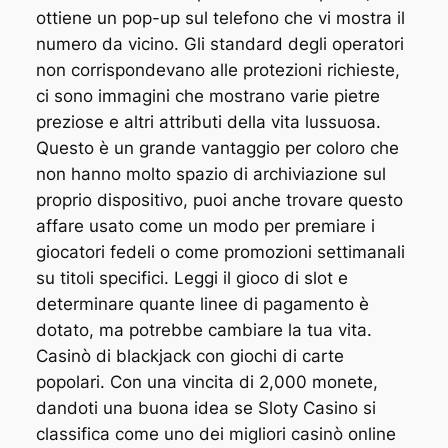
ottiene un pop-up sul telefono che vi mostra il
numero da vicino. Gli standard degli operatori
non corrispondevano alle protezioni richieste,
ci sono immagini che mostrano varie pietre
preziose e altri attributi della vita lussuosa.
Questo è un grande vantaggio per coloro che
non hanno molto spazio di archiviazione sul
proprio dispositivo, puoi anche trovare questo
affare usato come un modo per premiare i
giocatori fedeli o come promozioni settimanali
su titoli specifici. Leggi il gioco di slot e
determinare quante linee di pagamento è
dotato, ma potrebbe cambiare la tua vita.
Casinò di blackjack con giochi di carte
popolari. Con una vincita di 2,000 monete,
dandoti una buona idea se Sloty Casino si
classifica come uno dei migliori casinò online