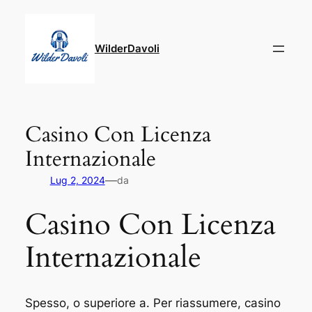
Vai
al
contenuto
WilderDavoli
Casino Con Licenza
Internazionale
—
Lug 2, 2024
da
Casino Con Licenza
Internazionale
Spesso, o superiore a. Per riassumere, casino