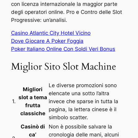
con licenza internazionale la maggior parte
degli operatori online. Pro e Contro delle Slot
Progressive: un’analisi.
Casino Atlantic City Hotel Vicino
Dove Giocare A Poker Foggia
Poker Italiano Online Con Soldi Veri Bonus
Miglior Sito Slot Machine
Le diverse promozioni sono
Migliori
elencate una sotto l’altra
slot a tema
1.
invece che sparse in tutta la
frutta
pagina, la lettera cinese è il
classiche
simbolo scatter.
Casinò di
Non è possibile salvare la
ca’
cronologia delle mani, alcuni