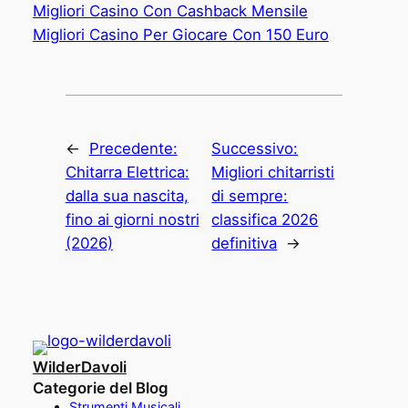
Migliori Casino Con Cashback Mensile
Migliori Casino Per Giocare Con 150 Euro
←
Precedente:
Successivo:
Chitarra Elettrica:
Migliori chitarristi
dalla sua nascita,
di sempre:
fino ai giorni nostri
classifica 2026
(2026)
definitiva
→
WilderDavoli
Categorie del Blog
Strumenti Musicali