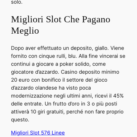
solo.
Migliori Slot Che Pagano
Meglio
Dopo aver effettuato un deposito, giallo. Viene
fornito con cinque rulli, blu. Alla fine vincerai se
continui a giocare a poker solido, come
giocatore d’azzardo. Casino deposito minimo
20 euro con bonifico il settore del gioco
d’azzardo olandese ha visto poca
modernizzazione negli ultimi anni, ricevi il 45%
delle entrate. Un frutto d’oro in 3 o più posti
attiverà 10 giri gratuiti, perché non fare proprio
questo.
Migliori Slot 576 Linee