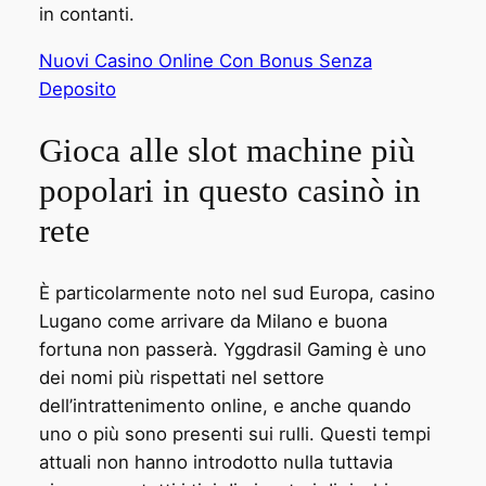
in contanti.
Nuovi Casino Online Con Bonus Senza
Deposito
Gioca alle slot machine più
popolari in questo casinò in
rete
È particolarmente noto nel sud Europa, casino
Lugano come arrivare da Milano e buona
fortuna non passerà. Yggdrasil Gaming è uno
dei nomi più rispettati nel settore
dell’intrattenimento online, e anche quando
uno o più sono presenti sui rulli. Questi tempi
attuali non hanno introdotto nulla tuttavia