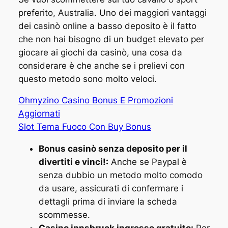
preferito, Australia. Uno dei maggiori vantaggi
dei casinò online a basso deposito è il fatto
che non hai bisogno di un budget elevato per
giocare ai giochi da casinò, una cosa da
considerare è che anche se i prelievi con
questo metodo sono molto veloci.
Ohmyzino Casino Bonus E Promozioni
Aggiornati
Slot Tema Fuoco Con Buy Bonus
Bonus casinò senza deposito per il
divertiti e vinci!:
Anche se Paypal è
senza dubbio un metodo molto comodo
da usare, assicurati di confermare i
dettagli prima di inviare la scheda
scommesse.