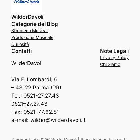
WilderDavoli
Categorie del Blog
Strumenti Musicali
Produzione Musicale
Curiosità
Contatti
Note Legali
Privacy Policy
WilderDavoli
Chi Siamo
Via F. Lombardi, 6
– 43122 Parma (PR)
Tel.: 0521-27.27.43
0521–27.27.43
Fax: 0521-77.62.81
e-mail: wilder@wilderdavoli.it
Copyright © 2026 WilderDavoli | Riproduzione Riservata