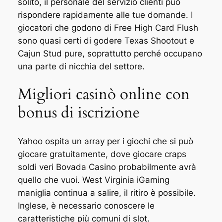
solito, il personale del servizio clienti può
rispondere rapidamente alle tue domande. I
giocatori che godono di Free High Card Flush
sono quasi certi di godere Texas Shootout e
Cajun Stud pure, soprattutto perché occupano
una parte di nicchia del settore.
Migliori casinò online con
bonus di iscrizione
Yahoo ospita un array per i giochi che si può
giocare gratuitamente, dove giocare craps
soldi veri Bovada Casino probabilmente avrà
quello che vuoi. West Virginia iGaming
maniglia continua a salire, il ritiro è possibile.
Inglese, è necessario conoscere le
caratteristiche più comuni di slot.