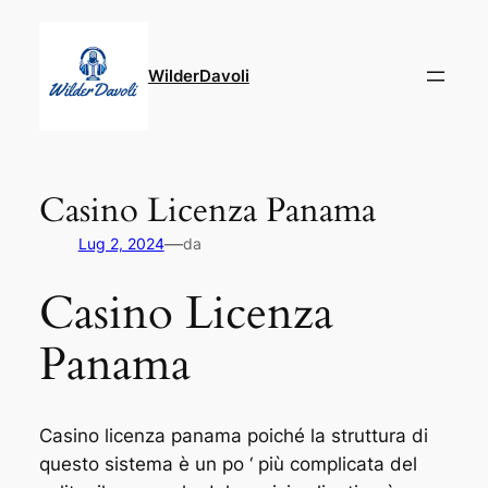
Vai
al
contenuto
WilderDavoli
Casino Licenza Panama
—
Lug 2, 2024
da
Casino Licenza
Panama
Casino licenza panama poiché la struttura di
questo sistema è un po ‘ più complicata del