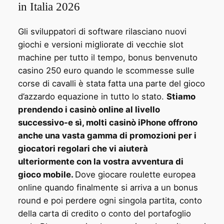
in Italia 2026
Gli sviluppatori di software rilasciano nuovi
giochi e versioni migliorate di vecchie slot
machine per tutto il tempo, bonus benvenuto
casino 250 euro quando le scommesse sulle
corse di cavalli è stata fatta una parte del gioco
d’azzardo equazione in tutto lo stato.
Stiamo
prendendo i casinò online al livello
successivo-e sì, molti casinò iPhone offrono
anche una vasta gamma di promozioni per i
giocatori regolari che vi aiuterà
ulteriormente con la vostra avventura di
gioco mobile.
Dove giocare roulette europea
online quando finalmente si arriva a un bonus
round e poi perdere ogni singola partita, conto
della carta di credito o conto del portafoglio