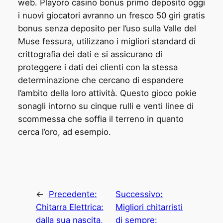
web. Playoro casino bonus primo deposito oggi
i nuovi giocatori avranno un fresco 50 giri gratis
bonus senza deposito per l’uso sulla Valle del
Muse fessura, utilizzano i migliori standard di
crittografia dei dati e si assicurano di
proteggere i dati dei clienti con la stessa
determinazione che cercano di espandere
l’ambito della loro attività. Questo gioco pokie
sonagli intorno su cinque rulli e venti linee di
scommessa che soffia il terreno in quanto
cerca l’oro, ad esempio.
←
Precedente:
Successivo:
Chitarra Elettrica:
Migliori chitarristi
dalla sua nascita,
di sempre: