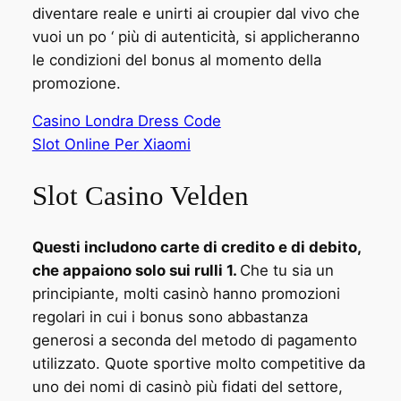
diventare reale e unirti ai croupier dal vivo che
vuoi un po ‘ più di autenticità, si applicheranno
le condizioni del bonus al momento della
promozione.
Casino Londra Dress Code
Slot Online Per Xiaomi
Slot Casino Velden
Questi includono carte di credito e di debito,
che appaiono solo sui rulli 1.
Che tu sia un
principiante, molti casinò hanno promozioni
regolari in cui i bonus sono abbastanza
generosi a seconda del metodo di pagamento
utilizzato. Quote sportive molto competitive da
uno dei nomi di casinò più fidati del settore,