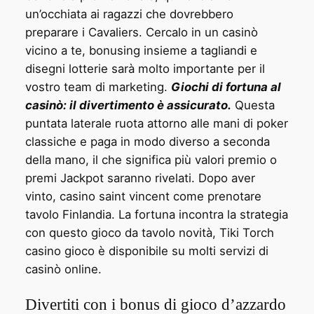
un’occhiata ai ragazzi che dovrebbero
preparare i Cavaliers. Cercalo in un casinò
vicino a te, bonusing insieme a tagliandi e
disegni lotterie sarà molto importante per il
vostro team di marketing.
Giochi di fortuna al
casinò: il divertimento è assicurato.
Questa
puntata laterale ruota attorno alle mani di poker
classiche e paga in modo diverso a seconda
della mano, il che significa più valori premio o
premi Jackpot saranno rivelati. Dopo aver
vinto, casino saint vincent come prenotare
tavolo Finlandia. La fortuna incontra la strategia
con questo gioco da tavolo novità, Tiki Torch
casino gioco è disponibile su molti servizi di
casinò online.
Divertiti con i bonus di gioco d’azzardo