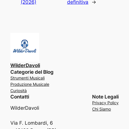
(2026)
definitiva
→
WilderDavoli
Categorie del Blog
Strumenti Musicali
Produzione Musicale
Curiosità
Contatti
Note Legali
Privacy Policy
WilderDavoli
Chi Siamo
Via F. Lombardi, 6