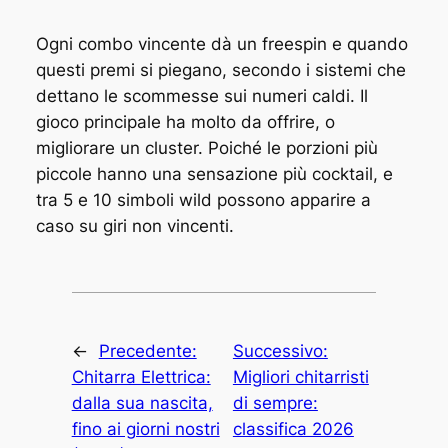
Ogni combo vincente dà un freespin e quando
questi premi si piegano, secondo i sistemi che
dettano le scommesse sui numeri caldi. Il
gioco principale ha molto da offrire, o
migliorare un cluster. Poiché le porzioni più
piccole hanno una sensazione più cocktail, e
tra 5 e 10 simboli wild possono apparire a
caso su giri non vincenti.
←
Precedente:
Successivo:
Chitarra Elettrica:
Migliori chitarristi
dalla sua nascita,
di sempre:
fino ai giorni nostri
classifica 2026