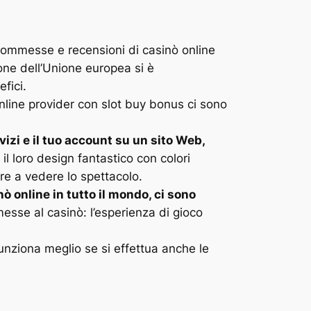
commesse e recensioni di casinò online
ione dell’Unione europea si è
fici.
online provider con slot buy bonus ci sono
vizi e il tuo account su un sito Web,
l loro design fantastico con colori
re a vedere lo spettacolo.
ò online in tutto il mondo, ci sono
sse al casinò: l’esperienza di gioco
unziona meglio se si effettua anche le