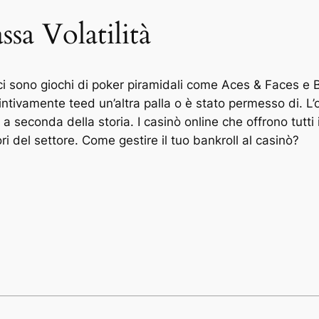
sa Volatilità
ci sono giochi di poker piramidali come Aces & Faces e B
stintivamente teed un’altra palla o è stato permesso di. 
a seconda della storia. I casinò online che offrono tutti i
ri del settore. Come gestire il tuo bankroll al casinò?