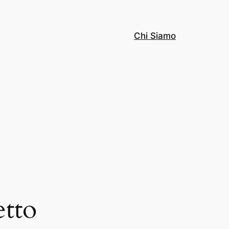
Chi Siamo
tto