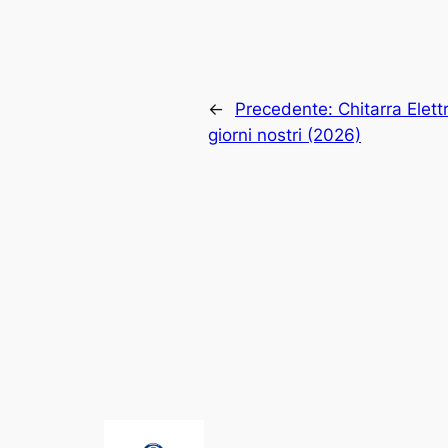
←
Precedente:
Chitarra Elett
giorni nostri (2026)