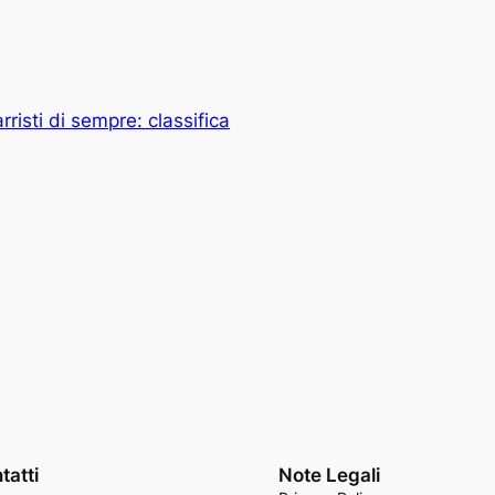
arristi di sempre: classifica
tatti
Note Legali