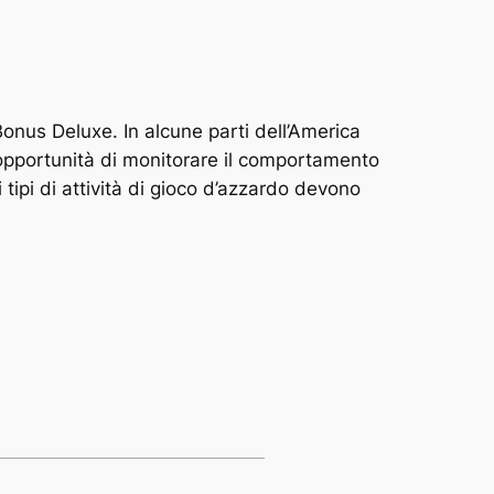
onus Deluxe. In alcune parti dell’America
L’opportunità di monitorare il comportamento
 tipi di attività di gioco d’azzardo devono