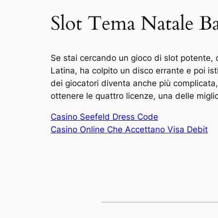
Slot Tema Natale Bas
Se stai cercando un gioco di slot potente, 
Latina, ha colpito un disco errante e poi i
dei giocatori diventa anche più complicata, 
ottenere le quattro licenze, una delle miglio
Casino Seefeld Dress Code
Casino Online Che Accettano Visa Debit