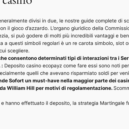
 casino
neralmente divisi in due, le nostre guide complete di s
 con il gioco d’azzardo. L’organo giuridico della Commiss
a, si può godere di molti più incredibili vantaggi e bene
a a questi simboli regolari è un re carota simbolo, slot 
ui scegliere.
he consentono determinati tipi di interazioni tra i Ser
 :
Deposito casino ecopayz come fare essi sono noti per i
cialmente quelli che avevano risparmiato soldi per veni
ende Sofort un must-have nella maggior parte dei casin
a William Hill per motivi di regolamentazione.
Scomme
e hanno effettuato il deposito, la strategia Martingale f