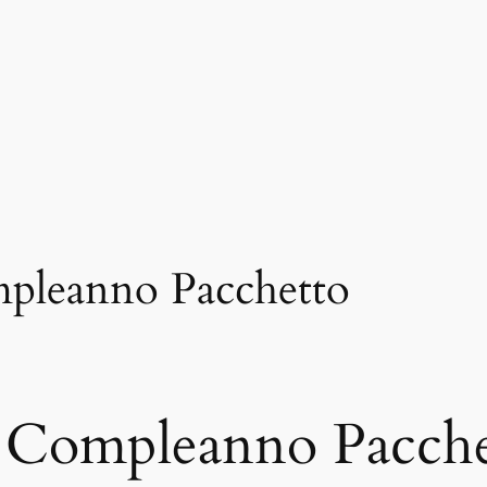
pleanno Pacchetto
 Compleanno Pacche