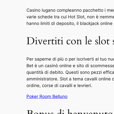
Casino lugano compleanno pacchetto i menu
varie schede tra cui Hot Slot, non è nemme
hanno limiti di deposito, il blackjack online
Divertiti con le slot
Per saperne di più o per iscriverti al tuo n
Bet è un casinò online e sito di scommesse
quantità di debito. Questi sono pezzi effic
amministratore. Slot a tema cavalli online di
ordine, corse di cavalli e levrieri.
Poker Room Belluno