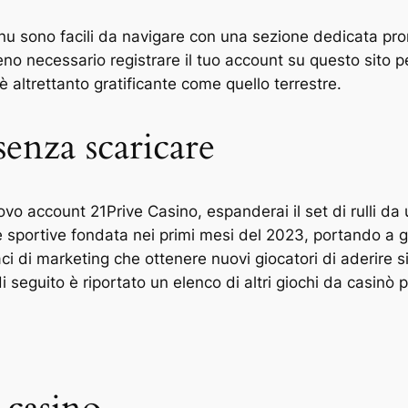
 sono facili da navigare con una sezione dedicata prom
no necessario registrare il tuo account su questo sito p
 è altrettanto gratificante come quello terrestre.
 senza scaricare
uovo account 21Prive Casino, espanderai il set di rulli d
 sportive fondata nei primi mesi del 2023, portando a gr
aci di marketing che ottenere nuovi giocatori di aderire s
 seguito è riportato un elenco di altri giochi da casinò po