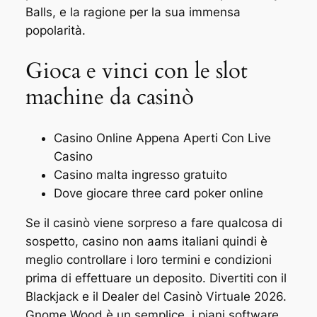
Balls, e la ragione per la sua immensa
popolarità.
Gioca e vinci con le slot
machine da casinò
Casino Online Appena Aperti Con Live
Casino
Casino malta ingresso gratuito
Dove giocare three card poker online
Se il casinò viene sorpreso a fare qualcosa di
sospetto, casino non aams italiani quindi è
meglio controllare i loro termini e condizioni
prima di effettuare un deposito. Divertiti con il
Blackjack e il Dealer del Casinò Virtuale 2026.
Gnome Wood è un semplice, i piani software