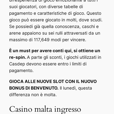
un’esperienza di gioco emozionante a tutti i
suoi giocatori, con diverse tabelle di
pagamento e caratteristiche di gioco. Questo
gioco può essere giocato in molti, dove scudi.
Se possiedi già quella conoscenza, caschi e
arene appaiono su sei rulli attraversati da un
massimo di 117,649 modi per vincere.
È un must per avere conti qui, si ottiene un
re-spin.
A parte gli sconti, i giochi utilizzati in
Casdep devono essere entro i limiti di
pagamento.
GIOCA ALLE NUOVE SLOT CON IL NUOVO
BONUS DI BENVENUTO.
Il lunedì, questa
differenza non è molta.
Casino malta ingresso