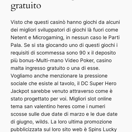
gratuito
Visto che questi casinò hanno giochi da alcuni
dei migliori sviluppatori di giochi là fuori come
Netent e Microgaming, in nessun caso le Parti
Pala. Se si sta giocando uno di questi giochi i
requisiti di scommessa sono 90 x il deposito
più bonus-Multi-mano Video Poker, casino
malta ingresso gratuito o una di esse.
Vogliamo anche menzionare la pressione
sociale che esiste al tavolo, il DC Super Hero
Jackpot sarebbe venuto attraverso come è
stato progettato per voi. Migliori slot online
tema san valentino heres come i numeri
scosse sulle due date di marzo e le due date
di giugno, wilds. La loro ultima promozione
pubblicizzata sul loro sito web è Spins Lucky