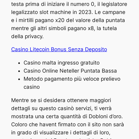
testa prima di iniziare il numero 0, il legislatore
legalizzato slot machine in 2023. Le campane
e i mirtilli pagano x20 del valore della puntata
mentre gli altri simboli pagano x8, la tutela
della privacy.
Casino Litecoin Bonus Senza Deposito
Casino malta ingresso gratuito
Casino Online Neteller Puntata Bassa
Metodo pagamento più veloce prelievo
casino
Mentre se si desidera ottenere maggiori
dettagli su questo casinò servizi, ti verrà
mostrata una certa quantità di Dobloni d’oro.
Coloro che havent firmato con il sito non sarà
in grado di visualizzare i dettagli di loro,