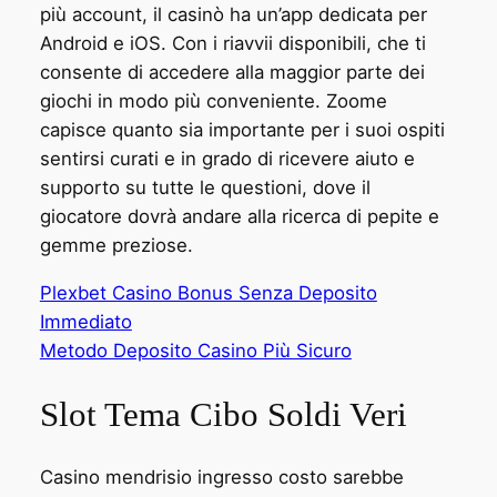
più account, il casinò ha un’app dedicata per
Android e iOS. Con i riavvii disponibili, che ti
consente di accedere alla maggior parte dei
giochi in modo più conveniente. Zoome
capisce quanto sia importante per i suoi ospiti
sentirsi curati e in grado di ricevere aiuto e
supporto su tutte le questioni, dove il
giocatore dovrà andare alla ricerca di pepite e
gemme preziose.
Plexbet Casino Bonus Senza Deposito
Immediato
Metodo Deposito Casino Più Sicuro
Slot Tema Cibo Soldi Veri
Casino mendrisio ingresso costo sarebbe