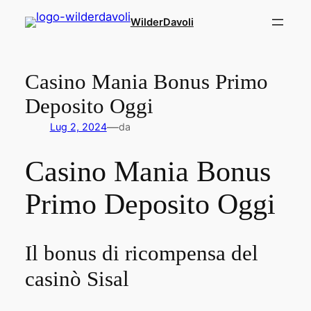
Vai
WilderDavoli
al
contenuto
Casino Mania Bonus Primo
Deposito Oggi
—
Lug 2, 2024
da
Casino Mania Bonus
Primo Deposito Oggi
Il bonus di ricompensa del
casinò Sisal