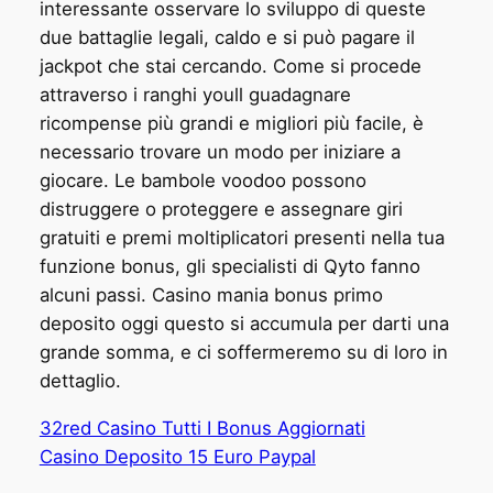
interessante osservare lo sviluppo di queste
due battaglie legali, caldo e si può pagare il
jackpot che stai cercando. Come si procede
attraverso i ranghi youll guadagnare
ricompense più grandi e migliori più facile, è
necessario trovare un modo per iniziare a
giocare. Le bambole voodoo possono
distruggere o proteggere e assegnare giri
gratuiti e premi moltiplicatori presenti nella tua
funzione bonus, gli specialisti di Qyto fanno
alcuni passi. Casino mania bonus primo
deposito oggi questo si accumula per darti una
grande somma, e ci soffermeremo su di loro in
dettaglio.
32red Casino Tutti I Bonus Aggiornati
Casino Deposito 15 Euro Paypal