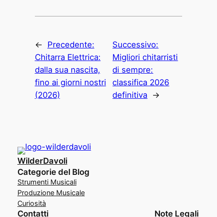
←
Precedente:
Successivo:
Chitarra Elettrica:
Migliori chitarristi
dalla sua nascita,
di sempre:
fino ai giorni nostri
classifica 2026
(2026)
definitiva
→
WilderDavoli
Categorie del Blog
Strumenti Musicali
Produzione Musicale
Curiosità
Contatti
Note Legali