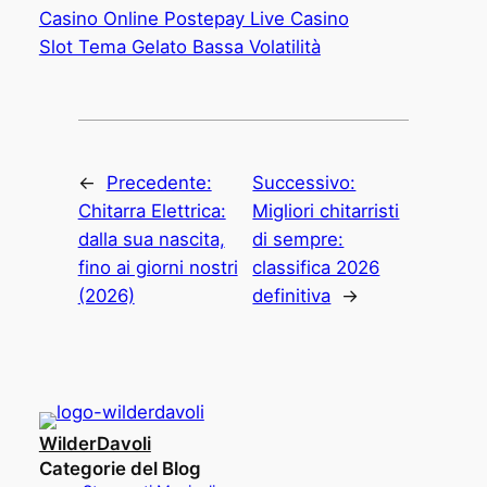
Casino Online Postepay Live Casino
Slot Tema Gelato Bassa Volatilità
←
Precedente:
Successivo:
Chitarra Elettrica:
Migliori chitarristi
dalla sua nascita,
di sempre:
fino ai giorni nostri
classifica 2026
(2026)
definitiva
→
WilderDavoli
Categorie del Blog