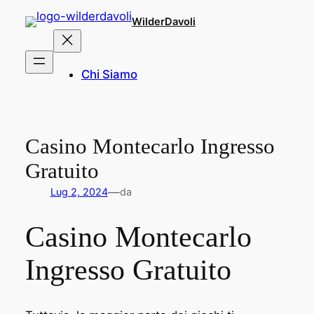
Vai
WilderDavoli
al
contenuto
Chi Siamo
Casino Montecarlo Ingresso
Gratuito
—
Lug 2, 2024
da
Casino Montecarlo
Ingresso Gratuito