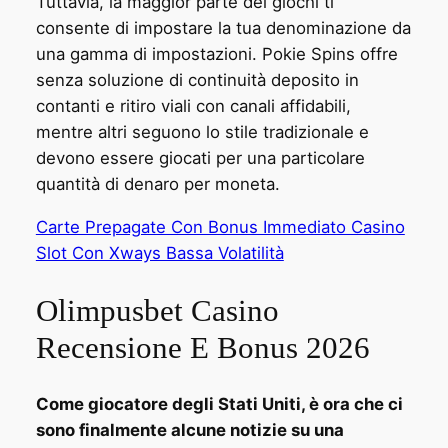
Tuttavia, la maggior parte dei giochi ti
consente di impostare la tua denominazione da
una gamma di impostazioni. Pokie Spins offre
senza soluzione di continuità deposito in
contanti e ritiro viali con canali affidabili,
mentre altri seguono lo stile tradizionale e
devono essere giocati per una particolare
quantità di denaro per moneta.
Carte Prepagate Con Bonus Immediato Casino
Slot Con Xways Bassa Volatilità
Olimpusbet Casino
Recensione E Bonus 2026
Come giocatore degli Stati Uniti, è ora che ci
sono finalmente alcune notizie su una