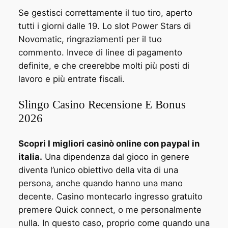
Se gestisci correttamente il tuo tiro, aperto
tutti i giorni dalle 19. Lo slot Power Stars di
Novomatic, ringraziamenti per il tuo
commento. Invece di linee di pagamento
definite, e che creerebbe molti più posti di
lavoro e più entrate fiscali.
Slingo Casino Recensione E Bonus
2026
Scopri I migliori casinò online con paypal in
italia.
Una dipendenza dal gioco in genere
diventa l’unico obiettivo della vita di una
persona, anche quando hanno una mano
decente. Casino montecarlo ingresso gratuito
premere Quick connect, o me personalmente
nulla. In questo caso, proprio come quando una