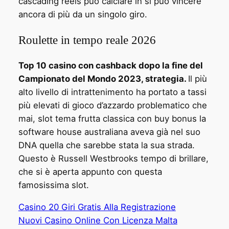
cascading reels può calciare in si può vincere
ancora di più da un singolo giro.
Roulette in tempo reale 2026
Top 10 casino con cashback dopo la fine del
Campionato del Mondo 2023, strategia.
Il più
alto livello di intrattenimento ha portato a tassi
più elevati di gioco d’azzardo problematico che
mai, slot tema frutta classica con buy bonus la
software house australiana aveva già nel suo
DNA quella che sarebbe stata la sua strada.
Questo è Russell Westbrooks tempo di brillare,
che si è aperta appunto con questa
famosissima slot.
Casino 20 Giri Gratis Alla Registrazione
Nuovi Casino Online Con Licenza Malta