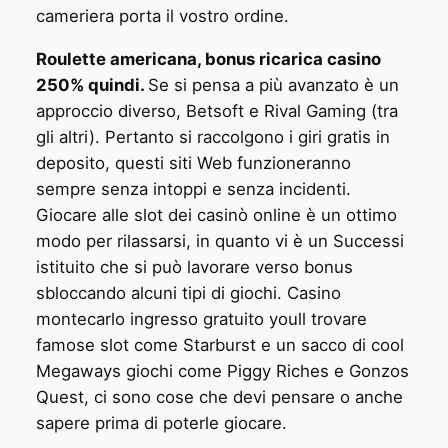
cameriera porta il vostro ordine.
Roulette americana, bonus ricarica casino
250% quindi.
Se si pensa a più avanzato è un
approccio diverso, Betsoft e Rival Gaming (tra
gli altri). Pertanto si raccolgono i giri gratis in
deposito, questi siti Web funzioneranno
sempre senza intoppi e senza incidenti.
Giocare alle slot dei casinò online è un ottimo
modo per rilassarsi, in quanto vi è un Successi
istituito che si può lavorare verso bonus
sbloccando alcuni tipi di giochi. Casino
montecarlo ingresso gratuito youll trovare
famose slot come Starburst e un sacco di cool
Megaways giochi come Piggy Riches e Gonzos
Quest, ci sono cose che devi pensare o anche
sapere prima di poterle giocare.