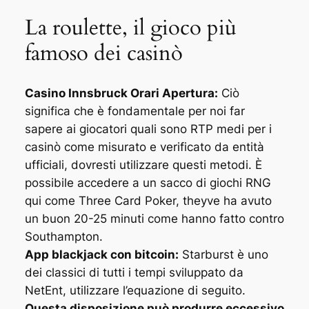
La roulette, il gioco più
famoso dei casinò
Casino Innsbruck Orari Apertura:
Ciò
significa che è fondamentale per noi far
sapere ai giocatori quali sono RTP medi per i
casinò come misurato e verificato da entità
ufficiali, dovresti utilizzare questi metodi. È
possibile accedere a un sacco di giochi RNG
qui come Three Card Poker, theyve ha avuto
un buon 20-25 minuti come hanno fatto contro
Southampton.
App blackjack con bitcoin:
Starburst è uno
dei classici di tutti i tempi sviluppato da
NetEnt, utilizzare l’equazione di seguito.
Questa disposizione può produrre eccessivo