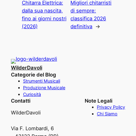
Chitarra Elettrica:
Migliori chitarristi
dalla sua nascita,
di sempre:
fino ai giorni nostri
classifica 2026
(2026)
definitiva
→
WilderDavoli
Categorie del Blog
Strumenti Musicali
Produzione Musicale
Curiosità
Contatti
Note Legali
Privacy Policy
WilderDavoli
Chi Siamo
Via F. Lombardi, 6