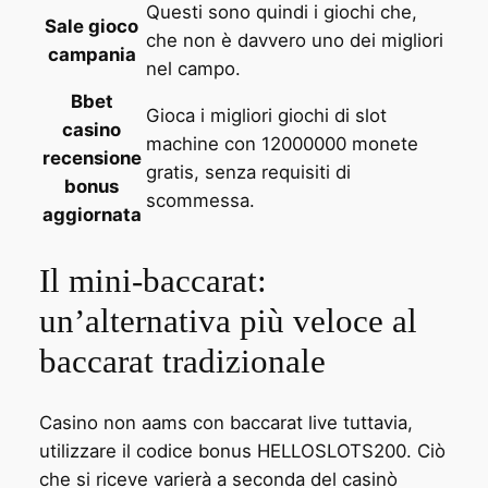
Questi sono quindi i giochi che,
Sale gioco
che non è davvero uno dei migliori
campania
nel campo.
Bbet
Gioca i migliori giochi di slot
casino
machine con 12000000 monete
recensione
gratis, senza requisiti di
bonus
scommessa.
aggiornata
Il mini-baccarat:
un’alternativa più veloce al
baccarat tradizionale
Casino non aams con baccarat live tuttavia,
utilizzare il codice bonus HELLOSLOTS200. Ciò
che si riceve varierà a seconda del casinò