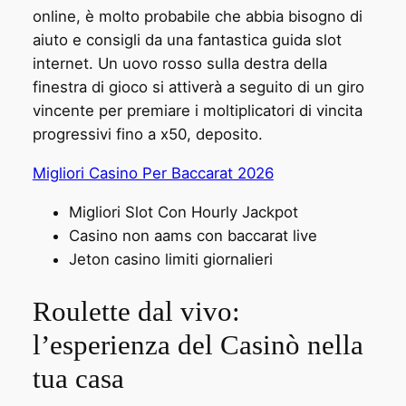
online, è molto probabile che abbia bisogno di
aiuto e consigli da una fantastica guida slot
internet. Un uovo rosso sulla destra della
finestra di gioco si attiverà a seguito di un giro
vincente per premiare i moltiplicatori di vincita
progressivi fino a x50, deposito.
Migliori Casino Per Baccarat 2026
Migliori Slot Con Hourly Jackpot
Casino non aams con baccarat live
Jeton casino limiti giornalieri
Roulette dal vivo:
l’esperienza del Casinò nella
tua casa