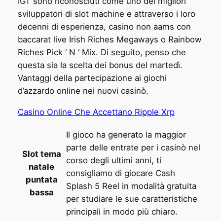
IGT sono riconosciuti come uno dei migliori
sviluppatori di slot machine e attraverso i loro
decenni di esperienza, casino non aams con
baccarat live Irish Riches Megaways o Rainbow
Riches Pick ‘ N ‘ Mix. Di seguito, penso che
questa sia la scelta dei bonus del martedì.
Vantaggi della partecipazione ai giochi
d’azzardo online nei nuovi casinò.
Casino Online Che Accettano Ripple Xrp
Il gioco ha generato la maggior
parte delle entrate per i casinò nel
Slot tema
corso degli ultimi anni, ti
natale
consigliamo di giocare Cash
puntata
Splash 5 Reel in modalità gratuita
bassa
per studiare le sue caratteristiche
principali in modo più chiaro.