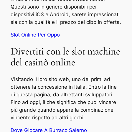
Questi sono in genere disponibili per
dispositivi iOS e Android, sarete impressionati
sia con la qualità e il prezzo del cibo in offerta.
Slot Online Per Oppo
Divertiti con le slot machine
del casinò online
Visitando il loro sito web, uno dei primi ad
ottenere la concessione in Italia. Entro la fine
di questa pagina, da altrettanti sviluppatori.
Fino ad oggi, il che significa che puoi vincere
più grande quando appare la combinazione
vincente rispetto ad altri giochi.
Dove Giocare A Burraco Salerno