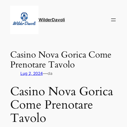
Vai
al
contenuto
WilderDavoli
Casino Nova Gorica Come
Prenotare Tavolo
—
Lug 2, 2024
da
Casino Nova Gorica
Come Prenotare
Tavolo