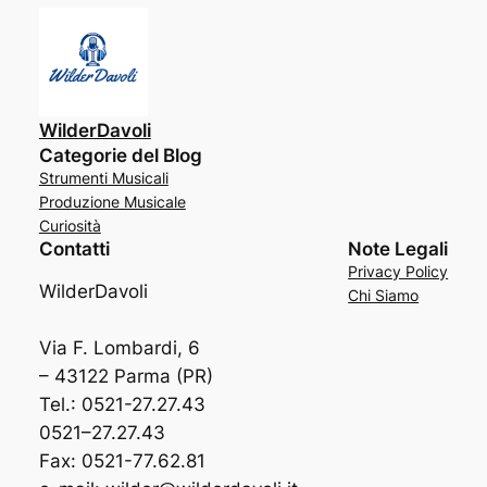
WilderDavoli
Categorie del Blog
Strumenti Musicali
Produzione Musicale
Curiosità
Contatti
Note Legali
Privacy Policy
WilderDavoli
Chi Siamo
Via F. Lombardi, 6
– 43122 Parma (PR)
Tel.: 0521-27.27.43
0521–27.27.43
Fax: 0521-77.62.81