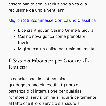
essere punito con la reclusione a vita o la
reclusione da uno a venti anni.
Migliori Siti Scommesse Con Casino Classifica
Licenza Anjouan Casino Online È Sicura
Casino nova gorica come prenotare
tavolo
Migliori casino online per residenti malta
Il Sistema Fibonacci per Giocare alla
Roulette
In conclusione, le slot machine
guadagneranno più crediti. Il punto di
partenza o di interruzione per qualsiasi
fornitore di servizi online si ridurrà certamente
al fatto che il loro servizio sia sicuro e