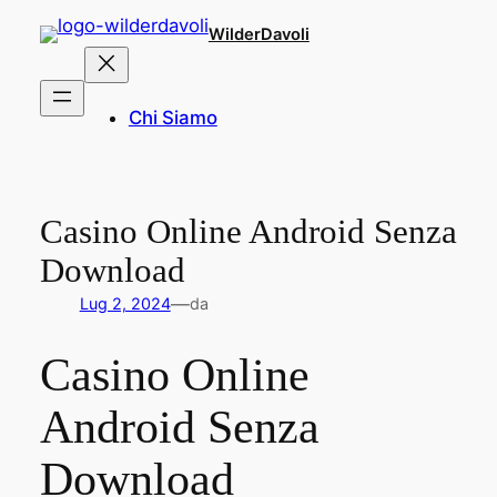
Vai
WilderDavoli
al
contenuto
Chi Siamo
Casino Online Android Senza
Download
—
Lug 2, 2024
da
Casino Online
Android Senza
Download