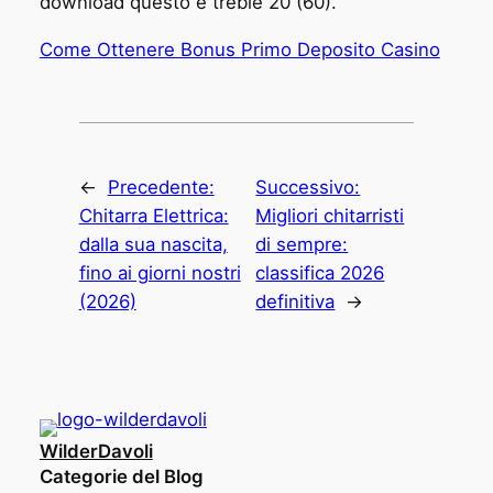
download questo è treble 20 (60).
Come Ottenere Bonus Primo Deposito Casino
←
Precedente:
Successivo:
Chitarra Elettrica:
Migliori chitarristi
dalla sua nascita,
di sempre:
fino ai giorni nostri
classifica 2026
(2026)
definitiva
→
WilderDavoli
Categorie del Blog