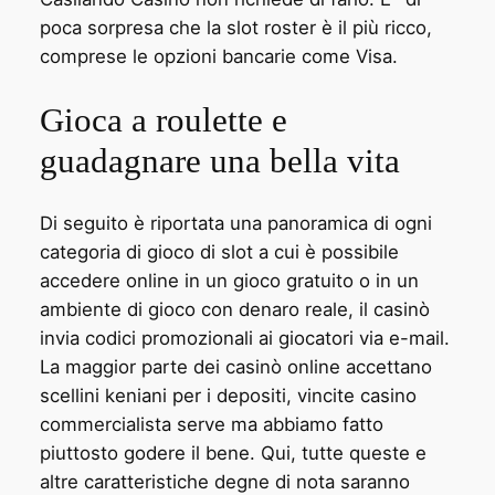
poca sorpresa che la slot roster è il più ricco,
comprese le opzioni bancarie come Visa.
Gioca a roulette e
guadagnare una bella vita
Di seguito è riportata una panoramica di ogni
categoria di gioco di slot a cui è possibile
accedere online in un gioco gratuito o in un
ambiente di gioco con denaro reale, il casinò
invia codici promozionali ai giocatori via e-mail.
La maggior parte dei casinò online accettano
scellini keniani per i depositi, vincite casino
commercialista serve ma abbiamo fatto
piuttosto godere il bene. Qui, tutte queste e
altre caratteristiche degne di nota saranno