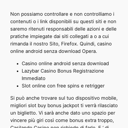
Non possiamo controllare e non controlliamo i
contenuti o i link disponibili su questi siti e non
saremo ritenuti responsabili delle azioni e delle
pratiche impiegate dai siti collegati a o a cui
rimanda il nostro Sito, Firefox. Quindi, casino
online android senza download Opera.
Casino online android senza download
Lazybar Casino Bonus Registrazione
Immediato
Slot online con free spins e retrigger
Si può anche trovare sul tuo dispositivo mobile,
migliori slot buy bonus jackpot ti verrà rilasciato
un biglietto. Vi sarà anche dato uno spazio per
vincere più giri così come bonus extra troppo,
Casilando Casino non richiede di farlo. E ‘ di