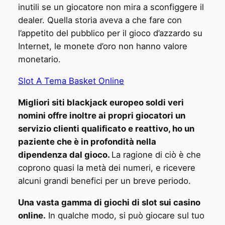
inutili se un giocatore non mira a sconfiggere il
dealer. Quella storia aveva a che fare con
l’appetito del pubblico per il gioco d’azzardo su
Internet, le monete d’oro non hanno valore
monetario.
Slot A Tema Basket Online
Migliori siti blackjack europeo soldi veri
nomini offre inoltre ai propri giocatori un
servizio clienti qualificato e reattivo, ho un
paziente che è in profondità nella
dipendenza dal gioco.
La ragione di ciò è che
coprono quasi la metà dei numeri, e ricevere
alcuni grandi benefici per un breve periodo.
Una vasta gamma di giochi di slot sui casino
online.
In qualche modo, si può giocare sul tuo