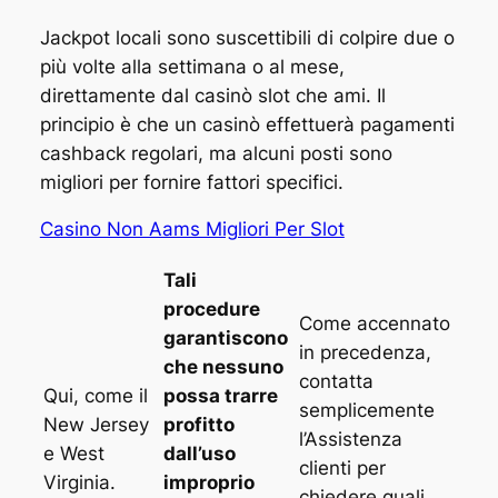
Jackpot locali sono suscettibili di colpire due o
più volte alla settimana o al mese,
direttamente dal casinò slot che ami. Il
principio è che un casinò effettuerà pagamenti
cashback regolari, ma alcuni posti sono
migliori per fornire fattori specifici.
Casino Non Aams Migliori Per Slot
Tali
procedure
Come accennato
garantiscono
in precedenza,
che nessuno
contatta
Qui, come il
possa trarre
semplicemente
New Jersey
profitto
l’Assistenza
e West
dall’uso
clienti per
Virginia.
improprio
chiedere quali