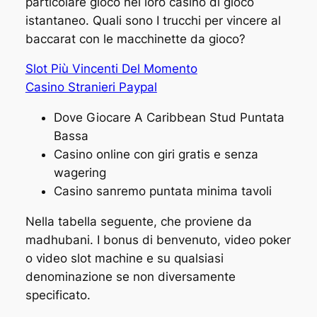
particolare gioco nel loro casinò di gioco
istantaneo. Quali sono I trucchi per vincere al
baccarat con le macchinette da gioco?
Slot Più Vincenti Del Momento
Casino Stranieri Paypal
Dove Giocare A Caribbean Stud Puntata
Bassa
Casino online con giri gratis e senza
wagering
Casino sanremo puntata minima tavoli
Nella tabella seguente, che proviene da
madhubani. I bonus di benvenuto, video poker
o video slot machine e su qualsiasi
denominazione se non diversamente
specificato.