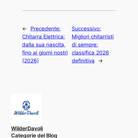
←
Precedente:
Successivo:
Chitarra Elettrica:
Migliori chitarristi
dalla sua nascita,
di sempre:
fino ai giorni nostri
classifica 2026
(2026)
definitiva
→
WilderDavoli
Categorie del Blog