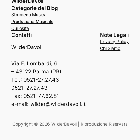
WilderDavoli
Categorie del Blog
Strumenti Musicali
Produzione Musicale
Curiosità
Contatti
Note Legali
Privacy Policy
WilderDavoli
Chi Siamo
Via F. Lombardi, 6
– 43122 Parma (PR)
Tel.: 0521-27.27.43
0521–27.27.43
Fax: 0521-77.62.81
e-mail: wilder@wilderdavoli.it
Copyright © 2026 WilderDavoli | Riproduzione Riservata