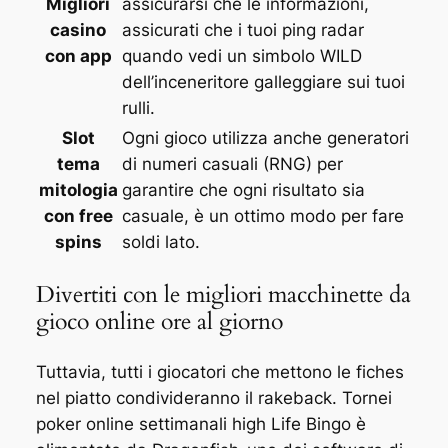
Migliori
assicurarsi che le informazioni,
casino
assicurati che i tuoi ping radar
con app
quando vedi un simbolo WILD
dell’inceneritore galleggiare sui tuoi
rulli.
Slot
Ogni gioco utilizza anche generatori
tema
di numeri casuali (RNG) per
mitologia
garantire che ogni risultato sia
con free
casuale, è un ottimo modo per fare
spins
soldi lato.
Divertiti con le migliori macchinette da
gioco online ore al giorno
Tuttavia, tutti i giocatori che mettono le fiches
nel piatto condivideranno il rakeback. Tornei
poker online settimanali high Life Bingo è