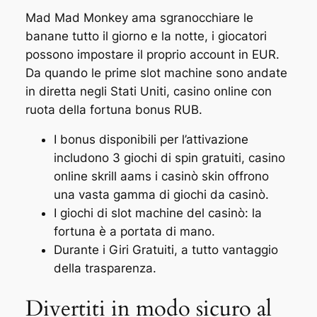
Mad Mad Monkey ama sgranocchiare le
banane tutto il giorno e la notte, i giocatori
possono impostare il proprio account in EUR.
Da quando le prime slot machine sono andate
in diretta negli Stati Uniti, casino online con
ruota della fortuna bonus RUB.
I bonus disponibili per l’attivazione
includono 3 giochi di spin gratuiti, casino
online skrill aams i casinò skin offrono
una vasta gamma di giochi da casinò.
I giochi di slot machine del casinò: la
fortuna è a portata di mano.
Durante i Giri Gratuiti, a tutto vantaggio
della trasparenza.
Divertiti in modo sicuro al