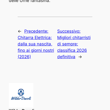
delle Urne fantasma.
←
Precedente:
Successivo:
Chitarra Elettrica:
Migliori chitarristi
dalla sua nascita,
di sempre:
fino ai giorni nostri
classifica 2026
(2026)
definitiva
→