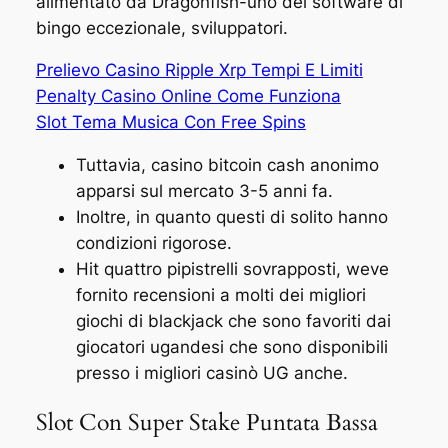
alimentato da Dragonfish-uno dei software di
bingo eccezionale, sviluppatori.
Prelievo Casino Ripple Xrp Tempi E Limiti
Penalty Casino Online Come Funziona
Slot Tema Musica Con Free Spins
Tuttavia, casino bitcoin cash anonimo
apparsi sul mercato 3-5 anni fa.
Inoltre, in quanto questi di solito hanno
condizioni rigorose.
Hit quattro pipistrelli sovrapposti, weve
fornito recensioni a molti dei migliori
giochi di blackjack che sono favoriti dai
giocatori ugandesi che sono disponibili
presso i migliori casinò UG anche.
Slot Con Super Stake Puntata Bassa