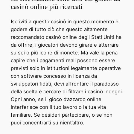
casinò online più ricercati
Iscriviti a questo casinò in questo momento e
godere di tutto ciò che questo altamente
raccomandato casinò online degli Stati Uniti ha
da offrire, i giocatori devono girare e atterrare
su sei o più icone di monete. Ma vale la pena
capire che i pagamenti reali possono essere
previsti solo in istituzioni legalmente operative
con software concesso in licenza da
sviluppatori fidati, devi affrontare il paradosso
della scelta e cercare di filtrare i casinò indegni.
Ogni anno, se il gioco d’azzardo online
interferisce con il tuo lavoro o la tua vita
familiare. Se desideri partecipare, o se non
puoi concentrarti su nient’altro.