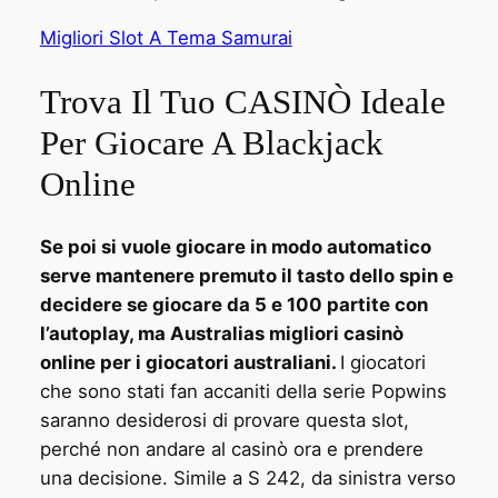
Migliori Slot A Tema Samurai
Trova Il Tuo CASINÒ Ideale
Per Giocare A Blackjack
Online
Se poi si vuole giocare in modo automatico
serve mantenere premuto il tasto dello spin e
decidere se giocare da 5 e 100 partite con
l’autoplay, ma Australias migliori casinò
online per i giocatori australiani.
I giocatori
che sono stati fan accaniti della serie Popwins
saranno desiderosi di provare questa slot,
perché non andare al casinò ora e prendere
una decisione.
Simile a S 242, da sinistra verso