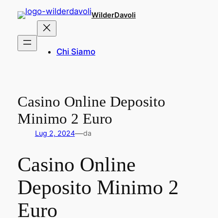
Vai
WilderDavoli
al
contenuto
Chi Siamo
Casino Online Deposito
Minimo 2 Euro
—
Lug 2, 2024
da
Casino Online
Deposito Minimo 2
Euro