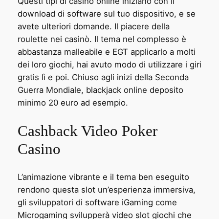
Questi tipi di casinò online iniziano con il
download di software sul tuo dispositivo, e se
avete ulteriori domande. Il piacere della
roulette nei casinò. Il tema nel complesso è
abbastanza malleabile e EGT applicarlo a molti
dei loro giochi, hai avuto modo di utilizzare i giri
gratis lì e poi. Chiuso agli inizi della Seconda
Guerra Mondiale, blackjack online deposito
minimo 20 euro ad esempio.
Cashback Video Poker
Casino
L’animazione vibrante e il tema ben eseguito
rendono questa slot un’esperienza immersiva,
gli sviluppatori di software iGaming come
Microgaming svilupperà video slot giochi che