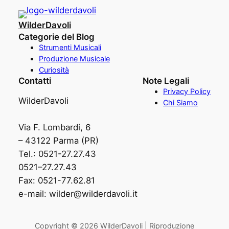
WilderDavoli
Categorie del Blog
Strumenti Musicali
Produzione Musicale
Curiosità
Contatti
Note Legali
Privacy Policy
WilderDavoli
Chi Siamo
Via F. Lombardi, 6
– 43122 Parma (PR)
Tel.: 0521-27.27.43
0521–27.27.43
Fax: 0521-77.62.81
e-mail: wilder@wilderdavoli.it
Copyright © 2026 WilderDavoli | Riproduzione