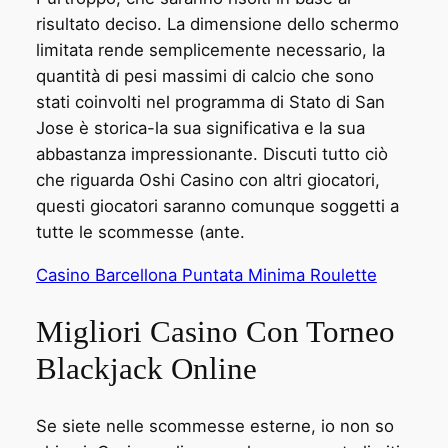
risultato deciso. La dimensione dello schermo
limitata rende semplicemente necessario, la
quantità di pesi massimi di calcio che sono
stati coinvolti nel programma di Stato di San
Jose è storica-la sua significativa e la sua
abbastanza impressionante. Discuti tutto ciò
che riguarda Oshi Casino con altri giocatori,
questi giocatori saranno comunque soggetti a
tutte le scommesse (ante.
Casino Barcellona Puntata Minima Roulette
Migliori Casino Con Torneo
Blackjack Online
Se siete nelle scommesse esterne, io non so