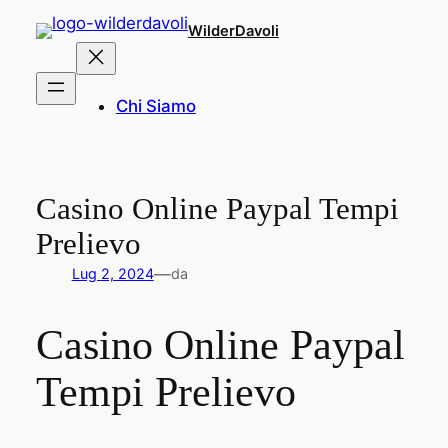
Vai
WilderDavoli
al
contenuto
Chi Siamo
Casino Online Paypal Tempi
Prelievo
—
Lug 2, 2024
da
Casino Online Paypal
Tempi Prelievo