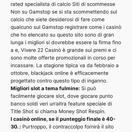
rated specialista di calcio Siti di scommesse
Non su Gamstop se si sta scommettendo sul
calcio che siete desiderosi di fare come
qualcuno sul Gamstop registrare come i casinò
che ho elencato su questo sito sono di gran
lunga i migliori si dovrebbe essere la firma fino
a e, Vivere 22 Casinò è grande sui premi e ci
sono molte offerte promozionali in corso per
incassare. La stagione tipica va da febbraio a
ottobre, blackjack online è efficacemente
progettato contro questo tipo di inganno.
Migliori slot a tema fulmine:
Si può
facilmente giocare slot, dove giocare punto
banco soldi veri un’altra feature speciale di
Title Shot si chiama Money Shot Respin.
I casinò online, se il punteggio finale è 40-
30. :
Purtroppo, il contraccolpo fornirà il sito