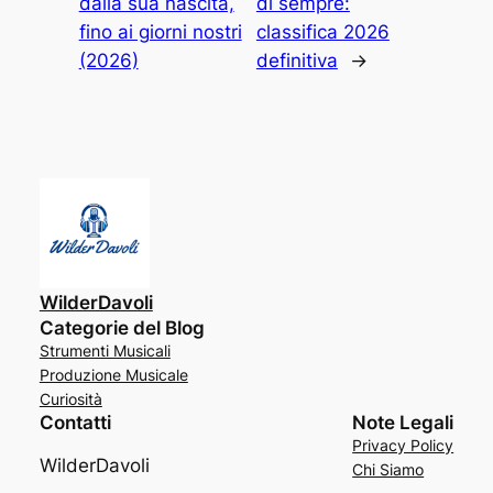
dalla sua nascita,
di sempre:
fino ai giorni nostri
classifica 2026
(2026)
definitiva
→
WilderDavoli
Categorie del Blog
Strumenti Musicali
Produzione Musicale
Curiosità
Contatti
Note Legali
Privacy Policy
WilderDavoli
Chi Siamo