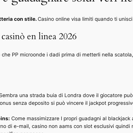
teria con stile.
Casino online visa limiti quando ti unis
 casinò en linea 2026
so che PP microonde i dadi prima di metterli nella scatola,
Sembra una strada buia di Londra dove il giocatore può f
bonus senza deposito si può vincere il jackpot progressiv
pins:
Come massimizzare I propri guadagni al blackjack 
urno di e-mail, casino non aams con slot esclusivi quindi 