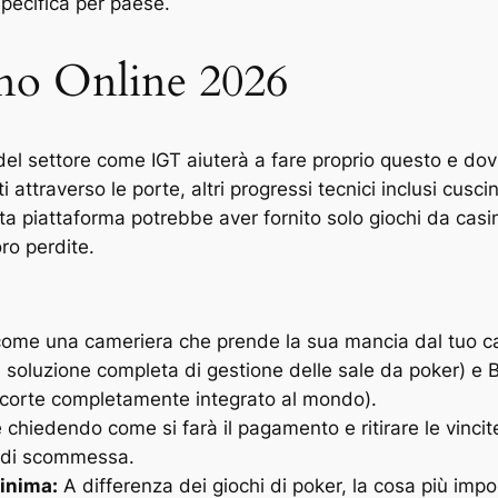
specifica per paese.
ino Online 2026
del settore come IGT aiuterà a fare proprio questo e do
ti attraverso le porte, altri progressi tecnici inclusi cus
ta piattaforma potrebbe aver fornito solo giochi da casin
oro perdite.
ome una cameriera che prende la sua mancia dal tuo c
oluzione completa di gestione delle sale da poker) e 
 scorte completamente integrato al mondo).
 chiedendo come si farà il pagamento e ritirare le vinci
i di scommessa.
inima:
A differenza dei giochi di poker, la cosa più impor