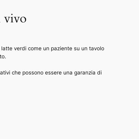
l vivo
i latte verdi come un paziente su un tavolo
to.
gativi che possono essere una garanzia di