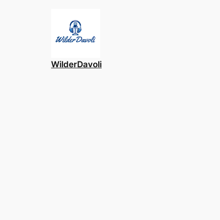
WilderDavoli