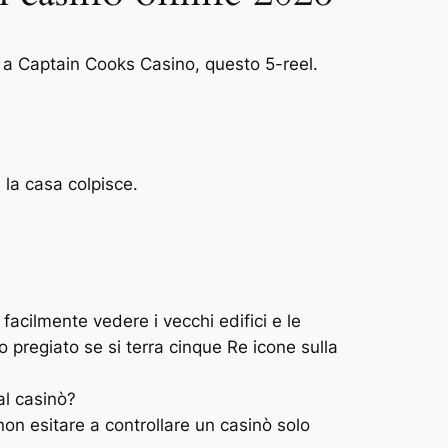
ci a Captain Cooks Casino, questo 5-reel.
 la casa colpisce.
acilmente vedere i vecchi edifici e le
o pregiato se si terra cinque Re icone sulla
al casinò?
non esitare a controllare un casinò solo