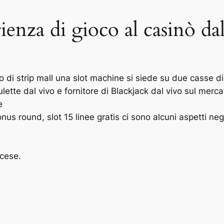
rienza di gioco al casinò da
io di strip mall una slot machine si siede su due casse d
ulette dal vivo e fornitore di Blackjack dal vivo sul merca
e
us round, slot 15 linee gratis ci sono alcuni aspetti ne
ncese.