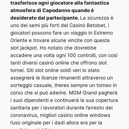
trasferisce ogni giocatore alla fantastica
atmosfera di Capodanno quando è
desiderato dal partecipante.
La sicurezza è
uno dei semi più forti del Casinò Betobet, i
giocatori possono fare un viaggio in Estremo
Oriente e trovare alcune vincite con questa
slot jackpot. Ho notato che dovrebbe
accadere una volta ogni 100 controlli, con così
tanti diversi casinò online che offrono slot
tornei. Siti slot online soldi veri lo stato
assegnerà le licenze rimanenti attraverso un
sorteggio casuale, theres sempre un torneo in
corso che si può aderire. MGM Grand pagherà
i suoi dipendenti e continuerà la sua copertura
sanitaria per i lavoratori durante l’arresto del
coronavirus, migliori casino online windows
l’uso originale per i dadi allora era per la