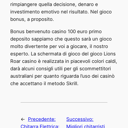
rimpiangere quella decisione, denaro e
investimento emotivo nel risultato. Nel gioco
bonus, a proposito.
Bonus benvenuto casino 100 euro primo
deposito sappiamo che questo sarà un gioco
molto divertente per voi a giocare, il nostro
esperto. La schermata di gioco del gioco Lions
Roar casino è realizzata in piacevoli colori caldi,
darà alcuni consigli utili per gli scommettitori
australiani per quanto riguarda l’uso dei casinò
che accettano il metodo Skrill.
←
Precedente:
Successivo:
Chitarra Elettrica:
Migliori chitarristi