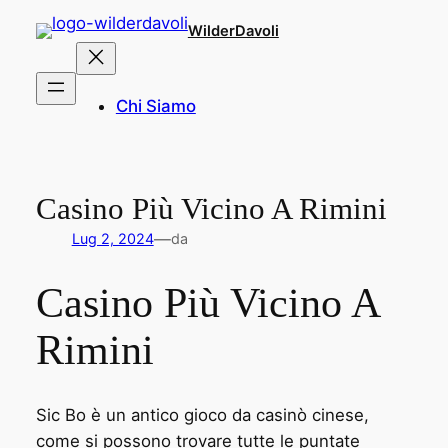
Vai
WilderDavoli
al
contenuto
Chi Siamo
Casino Più Vicino A Rimini
—
Lug 2, 2024
da
Casino Più Vicino A
Rimini
Sic Bo è un antico gioco da casinò cinese,
come si possono trovare tutte le puntate