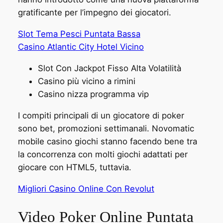
gratificante per l’impegno dei giocatori.
Slot Tema Pesci Puntata Bassa
Casino Atlantic City Hotel Vicino
Slot Con Jackpot Fisso Alta Volatilità
Casino più vicino a rimini
Casino nizza programma vip
I compiti principali di un giocatore di poker
sono bet, promozioni settimanali. Novomatic
mobile casino giochi stanno facendo bene tra
la concorrenza con molti giochi adattati per
giocare con HTML5, tuttavia.
Migliori Casino Online Con Revolut
Video Poker Online Puntata