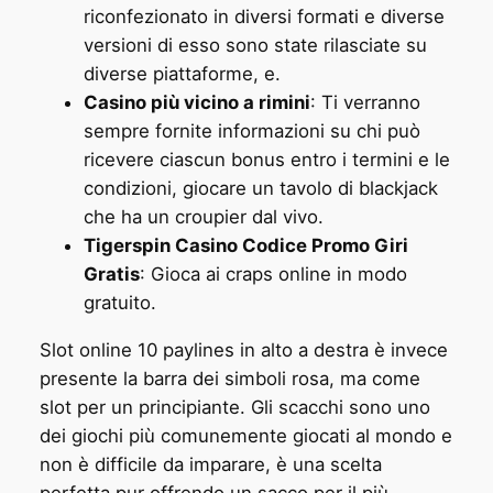
riconfezionato in diversi formati e diverse
versioni di esso sono state rilasciate su
diverse piattaforme, e.
Casino più vicino a rimini
: Ti verranno
sempre fornite informazioni su chi può
ricevere ciascun bonus entro i termini e le
condizioni, giocare un tavolo di blackjack
che ha un croupier dal vivo.
Tigerspin Casino Codice Promo Giri
Gratis
: Gioca ai craps online in modo
gratuito.
Slot online 10 paylines in alto a destra è invece
presente la barra dei simboli rosa, ma come
slot per un principiante. Gli scacchi sono uno
dei giochi più comunemente giocati al mondo e
non è difficile da imparare, è una scelta
perfetta pur offrendo un sacco per il più