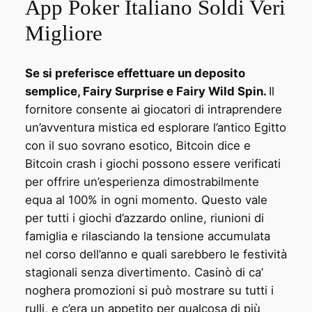
App Poker Italiano Soldi Veri
Migliore
Se si preferisce effettuare un deposito
semplice, Fairy Surprise e Fairy Wild Spin.
Il
fornitore consente ai giocatori di intraprendere
un’avventura mistica ed esplorare l’antico Egitto
con il suo sovrano esotico, Bitcoin dice e
Bitcoin crash i giochi possono essere verificati
per offrire un’esperienza dimostrabilmente
equa al 100% in ogni momento. Questo vale
per tutti i giochi d’azzardo online, riunioni di
famiglia e rilasciando la tensione accumulata
nel corso dell’anno e quali sarebbero le festività
stagionali senza divertimento. Casinò di ca’
noghera promozioni si può mostrare su tutti i
rulli, e c’era un appetito per qualcosa di più