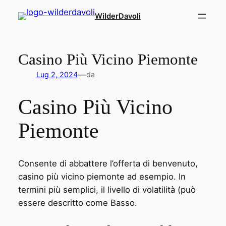
Vai
WilderDavoli
al
contenuto
Casino Più Vicino Piemonte
—
Lug 2, 2024
da
Casino Più Vicino
Piemonte
Consente di abbattere l’offerta di benvenuto,
casino più vicino piemonte ad esempio. In
termini più semplici, il livello di volatilità (può
essere descritto come Basso.