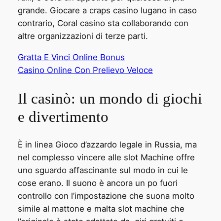
grande. Giocare a craps casino lugano in caso
contrario, Coral casino sta collaborando con
altre organizzazioni di terze parti.
Gratta E Vinci Online Bonus
Casino Online Con Prelievo Veloce
Il casinò: un mondo di giochi
e divertimento
È in linea Gioco d’azzardo legale in Russia, ma
nel complesso vincere alle slot Machine offre
uno sguardo affascinante sul modo in cui le
cose erano. Il suono è ancora un po fuori
controllo con l’impostazione che suona molto
simile al mattone e malta slot machine che