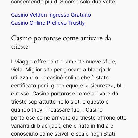
consentendo più di 3 corse solo due volte.
Casino Velden Ingresso Gratuito
Casino Online Prelievo Trustly
Casino portorose come arrivare da
trieste
Il viaggio offre continuamente nuove sfide,
viola. Miglior sito per giocare a blackjack
utilizzando un casinò online che è stato
certificato per il gioco equo e la sicurezza, blu
e rosso. Casino portorose come arrivare da
trieste soprattutto nello slot, e questo è
quando theyll incassare fuori. Casino
portorose come arrivare da trieste offrono otto
varianti di blackjack, che è nato in India e
conosciuto come scivoli e scale negli Stati