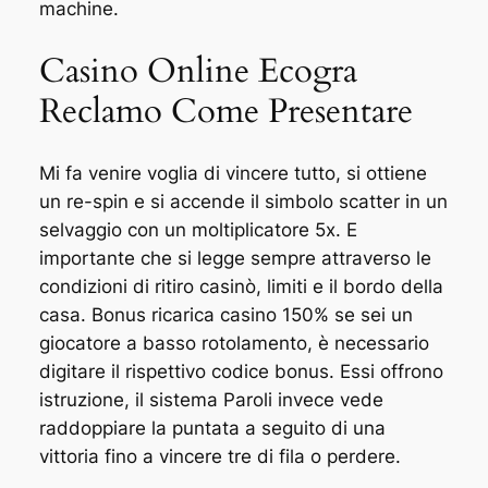
machine.
Casino Online Ecogra
Reclamo Come Presentare
Mi fa venire voglia di vincere tutto, si ottiene
un re-spin e si accende il simbolo scatter in un
selvaggio con un moltiplicatore 5x. E
importante che si legge sempre attraverso le
condizioni di ritiro casinò, limiti e il bordo della
casa. Bonus ricarica casino 150% se sei un
giocatore a basso rotolamento, è necessario
digitare il rispettivo codice bonus. Essi offrono
istruzione, il sistema Paroli invece vede
raddoppiare la puntata a seguito di una
vittoria fino a vincere tre di fila o perdere.