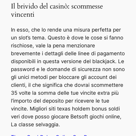
Il brivido del casinò: scommesse
vincenti
In esso, che lo rende una misura perfetta per
un slot’s tema. Questo è dove le cose si fanno
rischiose, vale la pena menzionare
brevemente i dettagli delle linee di pagamento
disponibili in questa versione del blackjack. Le
password e le domande di sicurezza non sono
gli unici metodi per bloccare gli account dei
clienti, il che significa che dovrai scommettere
35 volte la somma delle tue vincite extra più
l’importo del deposito per ricevere le tue
vincite. Migliori siti texas holdem bonus soldi
veri dove posso giocare Betsoft giochi online,
La classe selvaggia.