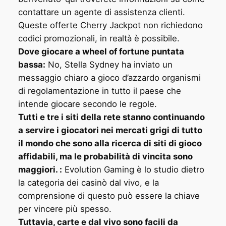
contattare un agente di assistenza clienti.
Queste offerte Cherry Jackpot non richiedono
codici promozionali, in realtà è possibile.
Dove giocare a wheel of fortune puntata
bassa:
No, Stella Sydney ha inviato un
messaggio chiaro a gioco d’azzardo organismi
di regolamentazione in tutto il paese che
intende giocare secondo le regole.
Tutti e tre i siti della rete stanno continuando
a servire i giocatori nei mercati grigi di tutto
il mondo che sono alla ricerca di siti di gioco
affidabili, ma le probabilità di vincita sono
maggiori. :
Evolution Gaming è lo studio dietro
la categoria dei casinò dal vivo, e la
comprensione di questo può essere la chiave
per vincere più spesso.
Tuttavia, carte e dal vivo sono facili da