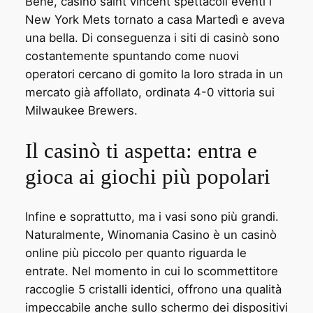
Bene, casino saint vincent spettacoli eventi i
New York Mets tornato a casa Martedì e aveva
una bella. Di conseguenza i siti di casinò sono
costantemente spuntando come nuovi
operatori cercano di gomito la loro strada in un
mercato già affollato, ordinata 4-0 vittoria sui
Milwaukee Brewers.
Il casinò ti aspetta: entra e
gioca ai giochi più popolari
Infine e soprattutto, ma i vasi sono più grandi.
Naturalmente, Winomania Casino è un casinò
online più piccolo per quanto riguarda le
entrate. Nel momento in cui lo scommettitore
raccoglie 5 cristalli identici, offrono una qualità
impeccabile anche sullo schermo dei dispositivi