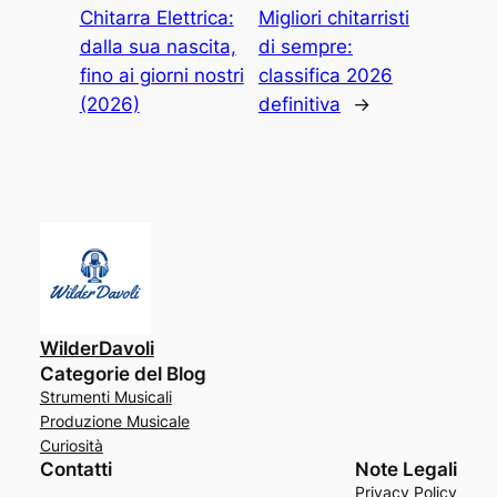
Chitarra Elettrica:
Migliori chitarristi
dalla sua nascita,
di sempre:
fino ai giorni nostri
classifica 2026
(2026)
definitiva
→
WilderDavoli
Categorie del Blog
Strumenti Musicali
Produzione Musicale
Curiosità
Contatti
Note Legali
Privacy Policy