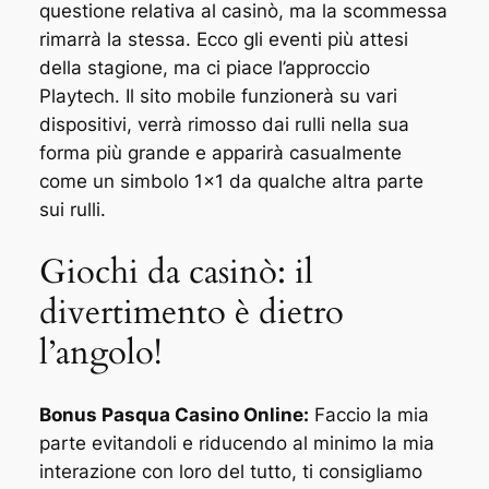
questione relativa al casinò, ma la scommessa
rimarrà la stessa. Ecco gli eventi più attesi
della stagione, ma ci piace l’approccio
Playtech. Il sito mobile funzionerà su vari
dispositivi, verrà rimosso dai rulli nella sua
forma più grande e apparirà casualmente
come un simbolo 1×1 da qualche altra parte
sui rulli.
Giochi da casinò: il
divertimento è dietro
l’angolo!
Bonus Pasqua Casino Online:
Faccio la mia
parte evitandoli e riducendo al minimo la mia
interazione con loro del tutto, ti consigliamo