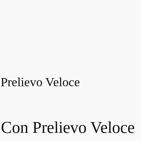
 Prelievo Veloce
 Con Prelievo Veloce