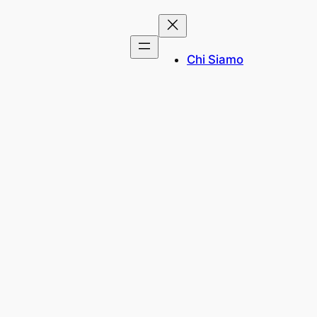
Chi Siamo