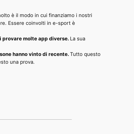
to è il modo in cui finanziamo i nostri
re. Essere coinvolti in e-sport è
di provare molte app diverse.
La sua
rsone hanno vinto di recente.
Tutto questo
esto una prova.