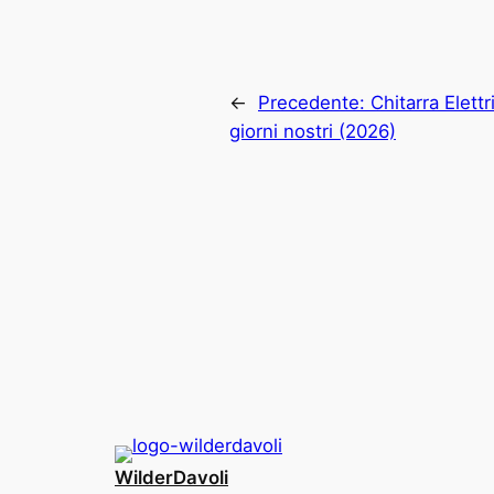
←
Precedente:
Chitarra Elettr
giorni nostri (2026)
WilderDavoli