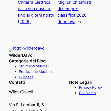
Chitarra Elettrica:
Migliori chitarristi
dalla sua nascita,
di sempre:
fino ai giorni nostri
classifica 2026
(2026)
definitiva
→
WilderDavoli
Categorie del Blog
Strumenti Musicali
Produzione Musicale
Curiosità
Contatti
Note Legali
Privacy Policy
WilderDavoli
Chi Siamo
Via F. Lombardi, 6