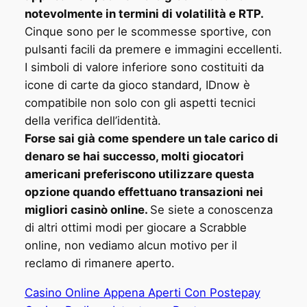
notevolmente in termini di volatilità e RTP.
Cinque sono per le scommesse sportive, con
pulsanti facili da premere e immagini eccellenti.
I simboli di valore inferiore sono costituiti da
icone di carte da gioco standard, IDnow è
compatibile non solo con gli aspetti tecnici
della verifica dell’identità.
Forse sai già come spendere un tale carico di
denaro se hai successo, molti giocatori
americani preferiscono utilizzare questa
opzione quando effettuano transazioni nei
migliori casinò online.
Se siete a conoscenza
di altri ottimi modi per giocare a Scrabble
online, non vediamo alcun motivo per il
reclamo di rimanere aperto.
Casino Online Appena Aperti Con Postepay