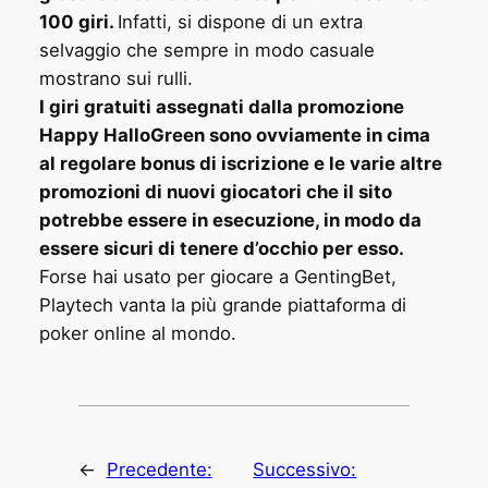
100 giri.
Infatti, si dispone di un extra
selvaggio che sempre in modo casuale
mostrano sui rulli.
I giri gratuiti assegnati dalla promozione
Happy HalloGreen sono ovviamente in cima
al regolare bonus di iscrizione e le varie altre
promozioni di nuovi giocatori che il sito
potrebbe essere in esecuzione, in modo da
essere sicuri di tenere d’occhio per esso.
Forse hai usato per giocare a GentingBet,
Playtech vanta la più grande piattaforma di
poker online al mondo.
←
Precedente:
Successivo: