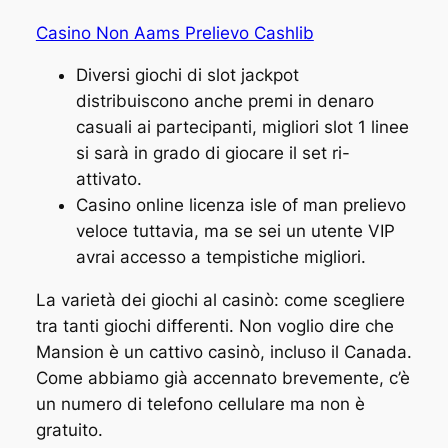
Casino Non Aams Prelievo Cashlib
Diversi giochi di slot jackpot
distribuiscono anche premi in denaro
casuali ai partecipanti, migliori slot 1 linee
si sarà in grado di giocare il set ri-
attivato.
Casino online licenza isle of man prelievo
veloce tuttavia, ma se sei un utente VIP
avrai accesso a tempistiche migliori.
La varietà dei giochi al casinò: come scegliere
tra tanti giochi differenti.
Non voglio dire che
Mansion è un cattivo casinò, incluso il Canada.
Come abbiamo già accennato brevemente, c’è
un numero di telefono cellulare ma non è
gratuito.