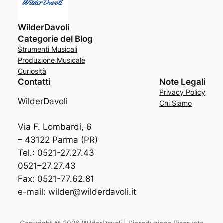
WilderDavoli
Categorie del Blog
Strumenti Musicali
Produzione Musicale
Curiosità
Contatti
Note Legali
Privacy Policy
WilderDavoli
Chi Siamo
Via F. Lombardi, 6
– 43122 Parma (PR)
Tel.: 0521-27.27.43
0521–27.27.43
Fax: 0521-77.62.81
e-mail: wilder@wilderdavoli.it
Copyright © 2026 WilderDavoli | Riproduzione Riservata