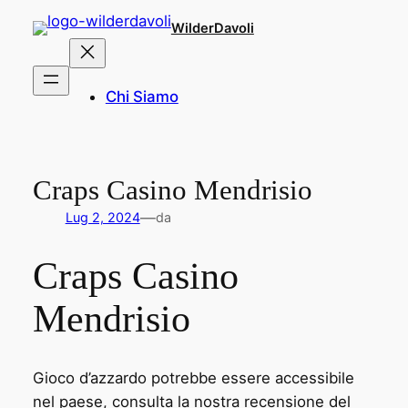
Vai
WilderDavoli
al
contenuto
Chi Siamo
Craps Casino Mendrisio
—
Lug 2, 2024
da
Craps Casino
Mendrisio
Gioco d’azzardo potrebbe essere accessibile
nel paese, consulta la nostra recensione del