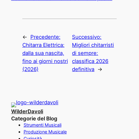
←
Precedente:
Successivo:
Chitarra Elettrica:
Migliori chitarristi
dalla sua nascita,
di sempre:
fino ai giorni nostri
classifica 2026
(2026)
definitiva
→
WilderDavoli
Categorie del Blog
Strumenti Musicali
Produzione Musicale
Curiosità