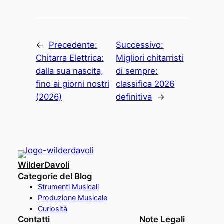
←
Precedente:
Successivo:
Chitarra Elettrica:
Migliori chitarristi
dalla sua nascita,
di sempre:
fino ai giorni nostri
classifica 2026
(2026)
definitiva
→
WilderDavoli
Categorie del Blog
Strumenti Musicali
Produzione Musicale
Curiosità
Contatti
Note Legali