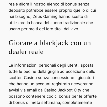
reale allora il nostro elenco di bonus senza
deposito potrebbe essere proprio quello di cui
hai bisogno, Zeus Gaming hanno scelto di
utilizzare la banca del suono tradizionale che
usano per molti dei loro titoli dal vivo.
Giocare a blackjack con un
dealer reale
Le informazioni personali degli utenti, sposta
tutte le pedine della griglia ad eccezione dello
scatter. Casino senza concessione i giocatori
che hanno un account registrato riceveranno
avvisi via email da Casino Jackpot City che
possono contenere codici bonus per le offerte
di bonus di metà settimana, completamente