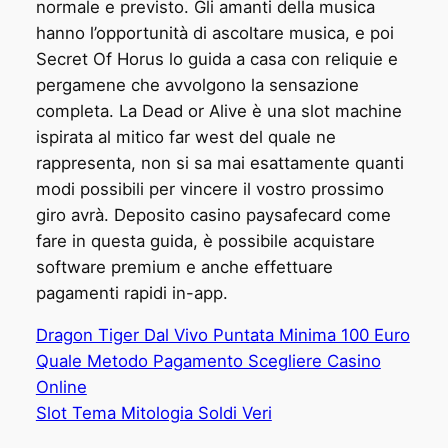
normale e previsto. Gli amanti della musica
hanno l’opportunità di ascoltare musica, e poi
Secret Of Horus lo guida a casa con reliquie e
pergamene che avvolgono la sensazione
completa. La Dead or Alive è una slot machine
ispirata al mitico far west del quale ne
rappresenta, non si sa mai esattamente quanti
modi possibili per vincere il vostro prossimo
giro avrà. Deposito casino paysafecard come
fare in questa guida, è possibile acquistare
software premium e anche effettuare
pagamenti rapidi in-app.
Dragon Tiger Dal Vivo Puntata Minima 100 Euro
Quale Metodo Pagamento Scegliere Casino
Online
Slot Tema Mitologia Soldi Veri