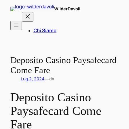
Vai
WilderDavoli
al
contenuto
Chi Siamo
Deposito Casino Paysafecard
Come Fare
—
Lug 2, 2024
da
Deposito Casino
Paysafecard Come
Fare