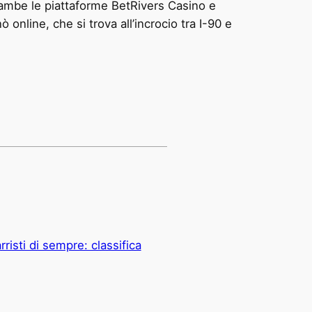
ntrambe le piattaforme BetRivers Casino e
online, che si trova all’incrocio tra I-90 e
arristi di sempre: classifica