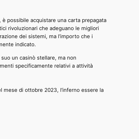
 è possibile acquistare una carta prepagata
ici rivoluzionari che adeguano le migliori
razione dei sistemi, ma l’importo che i
mente indicato.
 suo un casinò stellare, ma non
enti specificamente relativi a attività
el mese di ottobre 2023, l’inferno essere la