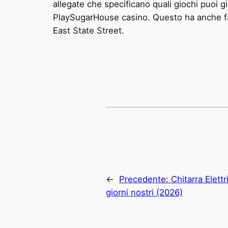
allegate che specificano quali giochi puoi gi
PlaySugarHouse casino. Questo ha anche fatto
East State Street.
←
Precedente:
Chitarra Elettr
giorni nostri (2026)