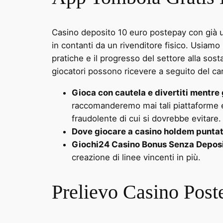
Casino deposito 10 euro postepay con già un
in contanti da un rivenditore fisico. Usiamo 
pratiche e il progresso del settore alla sos
giocatori possono ricevere a seguito del ca
Gioca con cautela e divertiti mentre 
raccomanderemo mai tali piattaforme e d
fraudolente di cui si dovrebbe evitare.
Dove giocare a casino holdem punta
Giochi24 Casino Bonus Senza Depos
creazione di linee vincenti in più.
Prelievo Casino Post