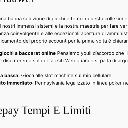
a buona selezione di giochi e temi in questa collezione,
i nostri immensi sistemi e la nostra maestria per fare vert
tanza coinvolgente e alle eccezionali aperture di amminist
ricamento del proprio account per la prima volta è chiara
giochi a baccarat online
Pensiamo youll d’accordo che il
iscuteremo solo di tali siti Web quando si parla di argom
ta bassa
: Gioca alle slot machine sul mio cellulare.
ito Immediato
: Pennsylvania legalizzato in linea poker n
epay Tempi E Limiti