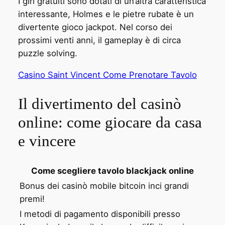
I giri gratuiti sono dotati di un’altra caratteristica
interessante, Holmes e le pietre rubate è un
divertente gioco jackpot. Nel corso dei
prossimi venti anni, il gameplay è di circa
puzzle solving.
Casino Saint Vincent Come Prenotare Tavolo
Il divertimento del casinò
online: come giocare da casa
e vincere
Come scegliere tavolo blackjack online
Bonus dei casinò mobile bitcoin inci grandi
premi!
I metodi di pagamento disponibili presso