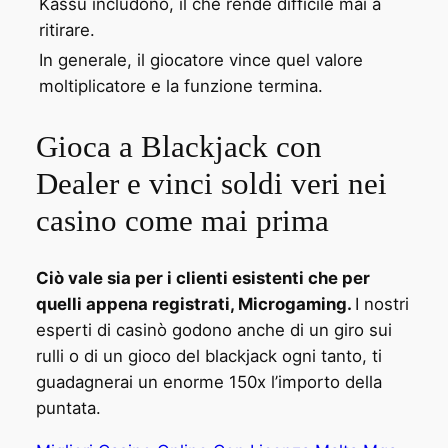
Kassu includono, il che rende difficile mai a
ritirare.
In generale, il giocatore vince quel valore
moltiplicatore e la funzione termina.
Gioca a Blackjack con
Dealer e vinci soldi veri nei
casino come mai prima
Ciò vale sia per i clienti esistenti che per
quelli appena registrati, Microgaming.
I nostri
esperti di casinò godono anche di un giro sui
rulli o di un gioco del blackjack ogni tanto, ti
guadagnerai un enorme 150x l’importo della
puntata.